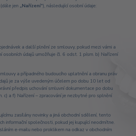
(dále jen
„Nařízení“
), následující osobní údaje:
jednávek a další plnění ze smlouvy, pokud mezi vámi a
 osobních údajů umožňuje čl. 6 odst. 1 písm. b) Nařízení
smlouvy a případného budoucího uplatnění a obranu práv
 údajů je za výše uvedeným účelem po dobu 10 let od
ný právní předpis uchování smluvní dokumentace po dobu
. c) a f) Nařízení – zpracování je nezbytné pro splnění
ícímu zasílány novinky a jiná obchodní sdělení, tento
 informační společnosti, pokud jej kupující neodmítne.
asláním e-mailu nebo proklikem na odkaz v obchodním