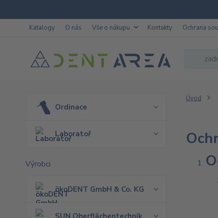
Katalogy
O nás
Vše o nákupu
Kontakty
Ochrana so
Úvod
Ordinace
Ochr
Laboratoř
O
Výrobci
ökoDENT GmbH & Co. KG
SUN Oberflächentechnik