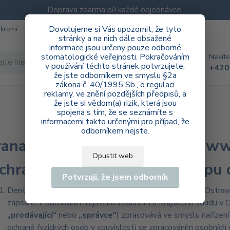
Doprava zdarma při každé objednávce.
Dovolujeme si Vás upozornit, že tyto
ukromí
Blog
stránky a na nich dále obsažené
informace jsou určeny pouze odborné
stomatologické veřejnosti. Pokračováním
Nevíte
Hledat
v používání těchto stránek potvrzujete,
+420
že jste odborníkem ve smyslu §2a
zákona č. 40/1995 Sb., o regulaci
reklamy, ve znění pozdějších předpisů, a
že jste si vědom(a) rizik, která jsou
spojena s tím, že se seznámíte s
informacemi takto určenými pro případ, že
odborníkem nejste.
ana osobních údajů e-shopu ww
Opustit web
chrana osobních údajů e-shopu 
Potvrzuji, že jsem odborník
DentArea s.r.o., se sídlem Zámostní 1155/27, 710 00 Ostrav
zapsané v obchodním rejstříku vedeném u Krajského soudu v O
„prodávající“
nebo
„správce“
) zpracovává ve smyslu naříze
ochraně fyzických osob v souvislosti se zpracováním osobních 