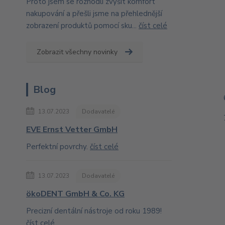
Proto jsem se rozhodli zvýšit komfort
nakupování a přešli jsme na přehlednější
zobrazení produktů pomocí sku...
číst celé
Zobrazit všechny novinky
Blog
13.07.2023
Dodavatelé
EVE Ernst Vetter GmbH
Perfektní povrchy.
číst celé
13.07.2023
Dodavatelé
ökoDENT GmbH & Co. KG
Precizní dentální nástroje od roku 1989!
číst celé