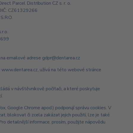
ct Parcel Distribution CZ s. r. o.
, DIČ: CZ61329266
S.R.O.
r.o.
7699
t na emailové adrese gdpr@dentarea.cz
y www.dentarea.cz, užívá na této webové stránce
ládá v návštěvníkově počítači, a které poskytuje
í.
fox, Google Chrome apod.) podporují správu cookies. V
, blokovat či zcela zakázat jejich použití, lze je také
Pro detailnější informace, prosím, použijte nápovědu