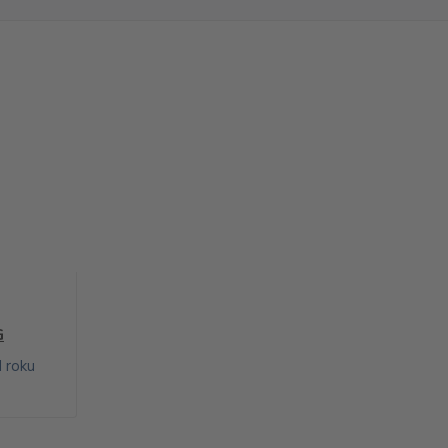
G
d roku