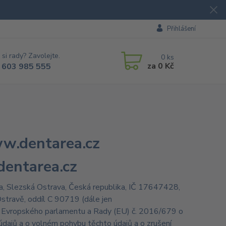
Přihlášení
 si rady? Zavolejte.
0
ks
za
0 Kč
 603 985 555
w.dentarea.cz
dentarea.cz
a, Slezská Ostrava, Česká republika, IČ 17647428,
stravě, oddíl C 90719 (dále jen
ní Evropského parlamentu a Rady (EU) č. 2016/679 o
údajů a o volném pohybu těchto údajů a o zrušení