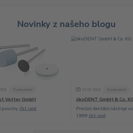
Novinky z našeho blogu
2023
Dodavatelé
13
.
07
.
2023
Dodavatelé
st Vetter GmbH
ökoDENT GmbH & Co. K
í povrchy.
číst celé
Precizní dentální nástroje o
1989!
číst celé