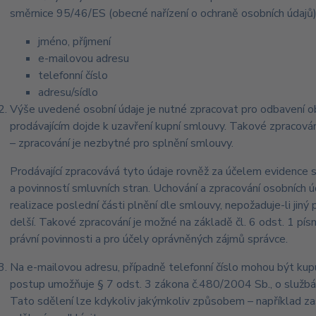
směrnice 95/46/ES (obecné nařízení o ochraně osobních údajů)
jméno, příjmení
e-mailovou adresu
telefonní číslo
adresu/sídlo
Výše uvedené osobní údaje je nutné zpracovat pro odbavení ob
prodávajícím dojde k uzavření kupní smlouvy. Takové zpracování
– zpracování je nezbytné pro splnění smlouvy.
Prodávající zpracovává tyto údaje rovněž za účelem evidence 
a povinností smluvních stran. Uchování a zpracování osobních
realizace poslední části plnění dle smlouvy, nepožaduje-li ji
delší. Takové zpracování je možné na základě čl. 6 odst. 1 písm
právní povinnosti a pro účely oprávněných zájmů správce.
Na e-mailovou adresu, případně telefonní číslo mohou být kupuj
postup umožňuje § 7 odst. 3 zákona č.480/2004 Sb., o službách
Tato sdělení lze kdykoliv jakýmkoliv způsobem – například z