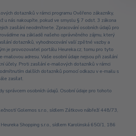
lových dotazníků v rámci programu Ověřeno zákazníky,
ž u nás nakoupíte, pokud ve smyslu § 7 odst. 3 zákona
jich zasílání neodmítnete. Zpracování osobních údajů pro
provádíme na základě našeho oprávněného zájmu, který
asílání dotazníků, vyhodnocování vaší zpětné vazby a
ým je provozovatel portálu Heureka.cz; tomu pro tyto
mailovou adresu. Vaše osobní údaje nejsou při zasílání
ní účely. Proti zasílání e-mailových dotazníků v rámci
odmítnutím dalších dotazníků pomocí odkazu v e-mailu s
le zasílat.
dy správcem osobních údajů. Osobní údaje pro tohoto
čností Golemos s.r.o., sídlem Zátkovo nábřeží 448/73,
Heureka Shopping s.r.o., sídlem Karolinská 650/1, 186