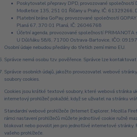
Poskytovatel přepravy DPD, provozované společností Dire
Modletice 135, 251 01 Říčany u Prahy, IČ: 61329266
Platební brána GoPay, provozované společností GOPAY 
Planá 67, 370 01 Planá, IČ: 26046768
Účetní agenda, provozované společností PRIMANOTA s.
U Důlňáku 58/6, 71700 Ostrava-Bartovice, IČO: 0919
Osobní údaje nebudou předány do třetích zemí mimo EU.
Správce nemá osobu tzv. pověřence. Správce lze kontaktova
Správce osobních údajů, jakožto provozovatel webové stránk
soubory cookies.
Cookies jsou krátké textové soubory, které webová stránka uk
internetový prohlížeč pokaždé, když se uživatel na stránku vrát
Standardní webové prohlížeče (Internet Explorer, Mozilla Fire
rámci nastavení prohlížečů můžete jednotlivé cookie ručně mazat
blokovat nebo povolit jen pro jednotlivé internetové stránky. 
vašeho prohlížeče.