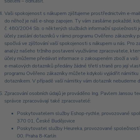
sdělení – odhlásit.
Vaši spokojenost s nákupem zjišťujeme prostřednictvím e-mai
do něhož je náš e-shop zapojen. Ty vám zasíláme pokaždé, kdy
č. 480/2004 Sb. o některých službách informační společnosti je
účely zaslání dotazníků v rámci programu Ověřeno zákazníky 
spočívá ve zjišťování vaší spokojenosti s nákupem u nás. Pro z
analýz našeho tržního postavení využíváme zpracovatele, kter
účely můžeme předávat informace o zakoupeném zboží a vaši e-
e-mailových dotazníků předány žádné třetí straně pro její vlast
programu Ověřeno zákazníky můžete kdykoli vyjádřit námitku 
dotazníkem. V případě vaší námitky vám dotazník nebudeme dá
Zpracování osobních údajů je prováděno Ing. Pavlem Jansou te
správce zpracovávají také zpracovatelé:
Poskytovatelem služby Eshop-rychle, provozované spole
370 01, České Budějovice
Poskytovatel služby Heureka, provozované společností 
00, Praha 8-Karlín