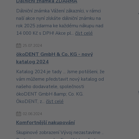
Dálniční známka ZDARMA
Dálniční známka Vážení zákazníci, v rámci
naší akce nyní získáte dálniční známku na
rok 2025 zdarma ke každému nákupu nad
14 000 Kč s DPH! Akce pl...
číst celé
25.07.2024
ökoDENT GmbH & Co. KG - nový
katalog 2024
Katalog 2024 je tady ... Jsme potěšeni, že
vám můžeme představit nový katalog od
našeho dodavatele, společnosti
ökoDENT GmbH &amp; Co. KG.
ÖkoDENT, z...
číst celé
02.06.2024
Komfortnější nakupování
Skupinové zobrazení Vývoj nezastavíme ..