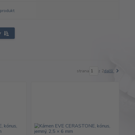
produkt
y
strana
z 2
další