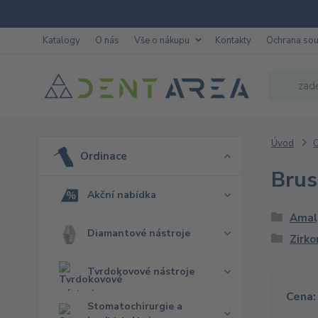
Katalogy
O nás
Vše o nákupu
Kontakty
Ochrana so
Úvod
O
Ordinace
Bru
Akční nabídka
Ama
Diamantové nástroje
Zirko
Tvrdokovové nástroje
Cena:
Stomatochirurgie a