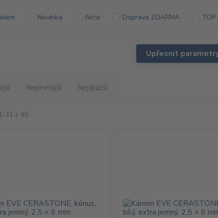
adem
Novinka
Akce
Doprava ZDARMA
TOP 
Upřesnit parametr
jší
Nejlevnější
Nejdražší
1-21 z 40