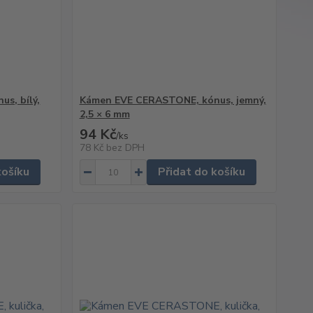
s, bílý,
Kámen EVE CERASTONE, kónus, jemný,
2,5 × 6 mm
94 Kč
/
ks
78 Kč
bez DPH
košíku
Přidat do košíku