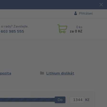
Přihlášení
 si rady? Zavolejte.
0
ks
za
0 Kč
 603 985 555
pozita
Lithium dislikát
Do
Kč