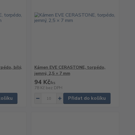
édo, bílý,
Kámen EVE CERASTONE, torpédo,
jemný, 2,5 × 7 mm
94 Kč
/
ks
78 Kč
bez DPH
košíku
Přidat do košíku