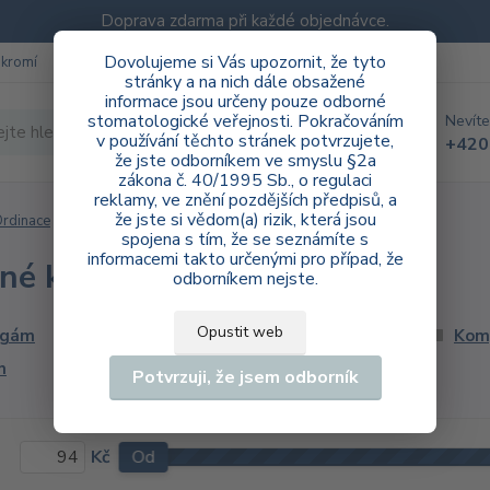
Doprava zdarma při každé objednávce.
Dovolujeme si Vás upozornit, že tyto
ukromí
Blog
stránky a na nich dále obsažené
informace jsou určeny pouze odborné
stomatologické veřejnosti. Pokračováním
Nevíte
Hledat
v používání těchto stránek potvrzujete,
+420
že jste odborníkem ve smyslu §2a
zákona č. 40/1995 Sb., o regulaci
reklamy, ve znění pozdějších předpisů, a
že jste si vědom(a) rizik, která jsou
rdinace
Brusné kameny
spojena s tím, že se seznámíte s
informacemi takto určenými pro případ, že
sné kameny
odborníkem nejste.
Opustit web
lgám
Keramika
Kom
n
Zlato
Potvrzuji, že jsem odborník
Kč
Od