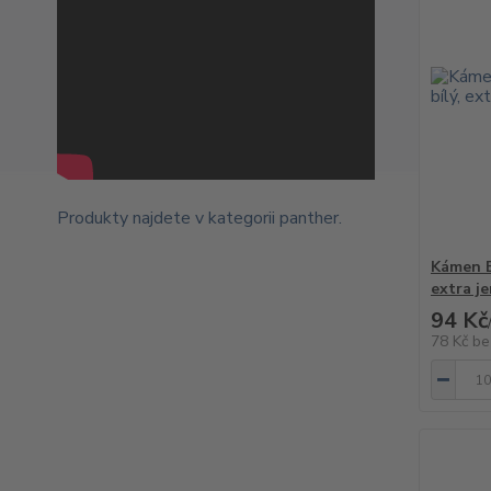
Produkty najdete v kategorii
panther
.
Kámen E
extra j
94 Kč
78 Kč
be