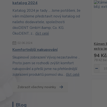
katalog 2024
Katalog 2024 je tady ... Jsme potěšeni, že
vám můžeme představit nový katalog od
našeho dodavatele, společnosti
ökoDENT GmbH &amp; Co. KG.
ÖkoDENT, z...
číst celé
02.06.2024
Kámen E
extra j
Komfortnější nakupování
94 Kč
Skupinové zobrazení Vývoj nezastavíme ..
78 Kč
be
Proto jsem se rozhodli zvýšit komfort
nakupování a přešli jsme na přehlednější
zobrazení produktů pomocí sku...
číst celé
Zobrazit všechny novinky
Blog