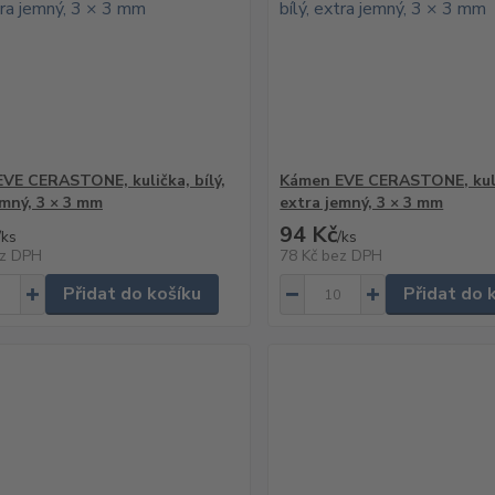
VE CERASTONE, kulička, bílý,
Kámen EVE CERASTONE, kulič
emný, 3 × 3 mm
extra jemný, 3 × 3 mm
94 Kč
/
ks
/
ks
z DPH
78 Kč
bez DPH
Přidat do košíku
Přidat do 