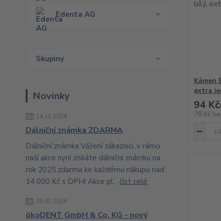
Edenta AG
Skupiny
Kámen E
extra j
Novinky
94 Kč
78 Kč
be
14.11.2024
Dálniční známka ZDARMA
Dálniční známka Vážení zákazníci, v rámci
naší akce nyní získáte dálniční známku na
rok 2025 zdarma ke každému nákupu nad
14 000 Kč s DPH! Akce pl...
číst celé
25.07.2024
ökoDENT GmbH & Co. KG - nový