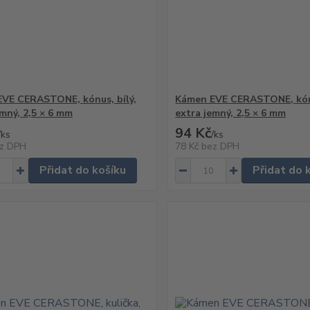
VE CERASTONE, kónus, bílý,
Kámen EVE CERASTONE, kónu
emný, 2,5 × 6 mm
extra jemný, 2,5 × 6 mm
94 Kč
/
ks
/
ks
z DPH
78 Kč
bez DPH
Přidat do košíku
Přidat do 