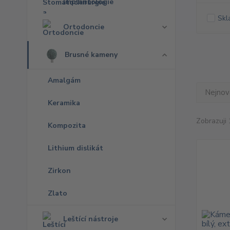
Implantologie
Skl
Ortodoncie
Brusné kameny
Amalgám
Nejnově
Keramika
Zobrazuji 
Kompozita
Lithium dislikát
Zirkon
Zlato
Leštící nástroje