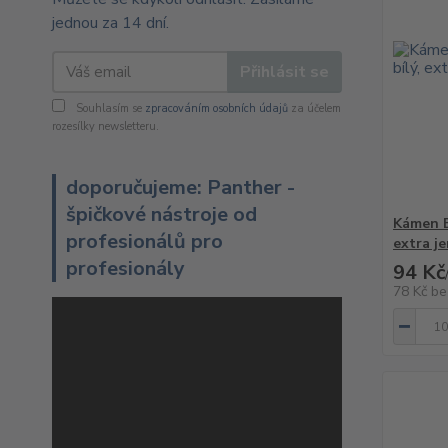
jednou za 14 dní.
Přihlásit se
Souhlasím se
zpracováním osobních údajů
za účelem
rozesílky newsletteru.
doporučujeme: Panther -
špičkové nástroje od
Kámen E
profesionálů pro
extra j
profesionály
94 Kč
78 Kč
be