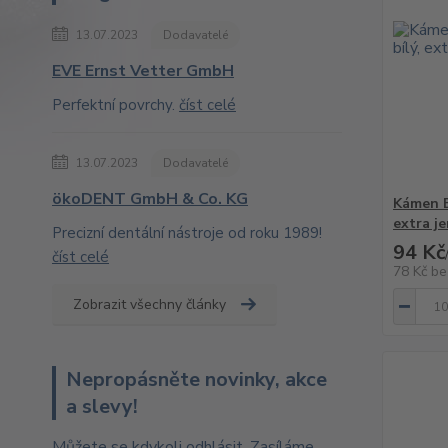
13.07.2023
Dodavatelé
EVE Ernst Vetter GmbH
Perfektní povrchy.
číst celé
13.07.2023
Dodavatelé
ökoDENT GmbH & Co. KG
Kámen E
extra j
Precizní dentální nástroje od roku 1989!
94 Kč
číst celé
78 Kč
be
Zobrazit všechny články
Nepropásněte novinky, akce
a slevy!
Můžete se kdykoli odhlásit. Zasíláme