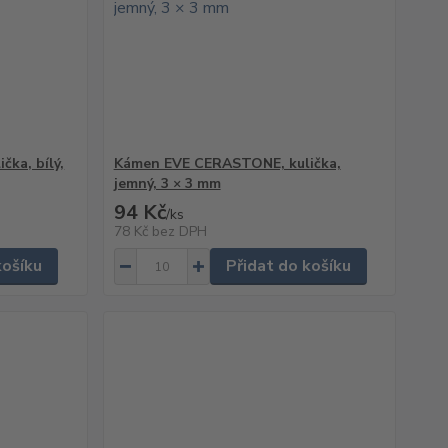
ka, bílý,
Kámen EVE CERASTONE, kulička,
jemný, 3 × 3 mm
94 Kč
/
ks
78 Kč
bez DPH
košíku
Přidat do košíku