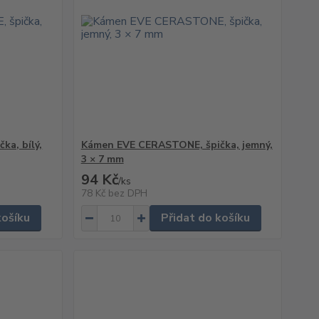
a, bílý,
Kámen EVE CERASTONE, špička, jemný,
3 × 7 mm
94 Kč
/
ks
78 Kč
bez DPH
košíku
Přidat do košíku