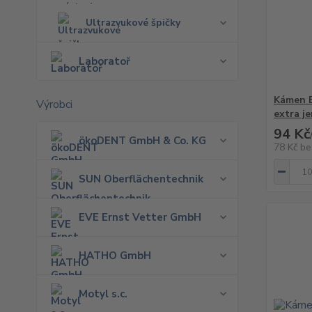
Ultrazvukové špičky
Laboratoř
Kámen E
Výrobci
extra j
94 Kč
ökoDENT GmbH & Co. KG
78 Kč
be
SUN Oberflächentechnik
EVE Ernst Vetter GmbH
HATHO GmbH
Motyl s.c.