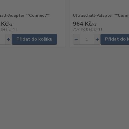
hall-Adapter ""Connect""
Ultraschall-Adapter ""Conn
 Kč
964 Kč
/
ks
/
ks
č
bez DPH
797 Kč
bez DPH
Přidat do košíku
Přidat do 