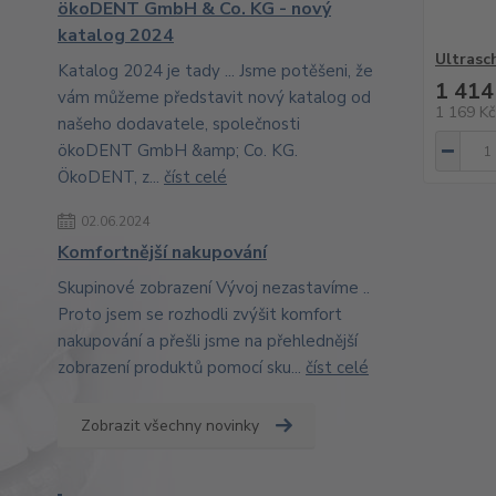
ökoDENT GmbH & Co. KG - nový
katalog 2024
Ultrasc
Katalog 2024 je tady ... Jsme potěšeni, že
1 414
vám můžeme představit nový katalog od
1 169 K
našeho dodavatele, společnosti
ökoDENT GmbH &amp; Co. KG.
ÖkoDENT, z...
číst celé
02.06.2024
Komfortnější nakupování
Skupinové zobrazení Vývoj nezastavíme ..
Proto jsem se rozhodli zvýšit komfort
nakupování a přešli jsme na přehlednější
zobrazení produktů pomocí sku...
číst celé
Zobrazit všechny novinky