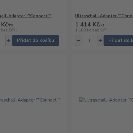
hall-Adapter ""Connect""
Ultraschall-Adapter ""Conn
 Kč
1 414 Kč
/
ks
/
ks
č
bez DPH
1 169 Kč
bez DPH
Přidat do košíku
Přidat do 