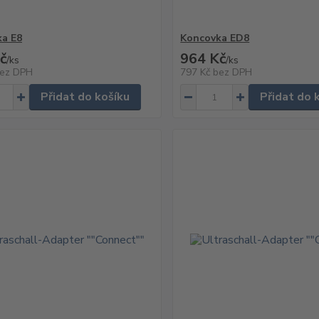
a E8
Koncovka ED8
č
964 Kč
/
ks
/
ks
ez DPH
797 Kč
bez DPH
Přidat do košíku
Přidat do 