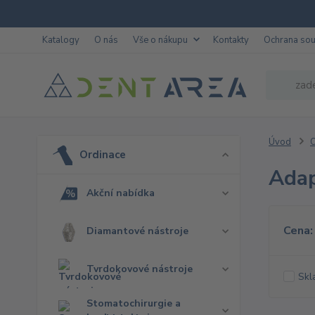
Katalogy
O nás
Vše o nákupu
Kontakty
Ochrana so
Úvod
O
Ordinace
Adap
Akční nabídka
Cena:
Diamantové nástroje
Tvrdokovové nástroje
Skl
Stomatochirurgie a