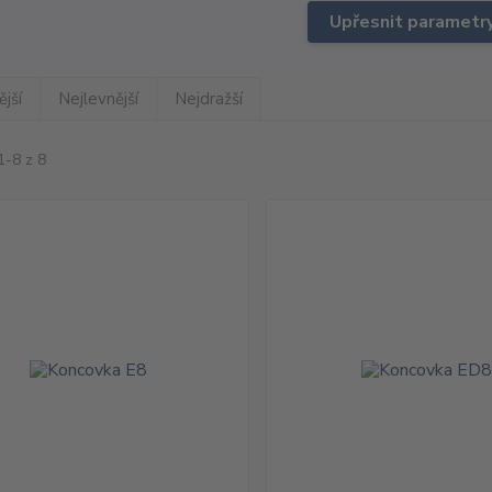
Upřesnit parametr
jší
Nejlevnější
Nejdražší
1-8 z 8