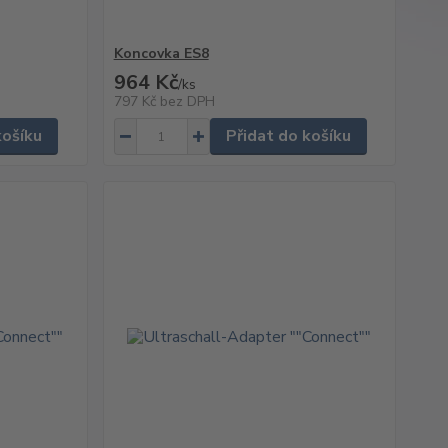
Koncovka ES8
964 Kč
/
ks
797 Kč
bez DPH
košíku
Přidat do košíku