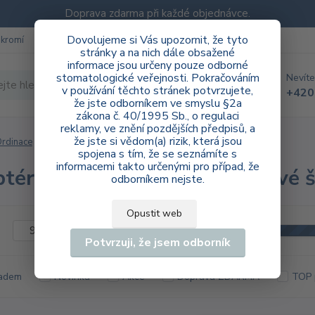
Doprava zdarma při každé objednávce.
Dovolujeme si Vás upozornit, že tyto
ukromí
Blog
stránky a na nich dále obsažené
informace jsou určeny pouze odborné
stomatologické veřejnosti. Pokračováním
Nevíte
Hledat
v používání těchto stránek potvrzujete,
+420
že jste odborníkem ve smyslu §2a
zákona č. 40/1995 Sb., o regulaci
reklamy, ve znění pozdějších předpisů, a
že jste si vědom(a) rizik, která jsou
rdinace
Ultrazvukové špičky
Adaptéry "Connect"
spojena s tím, že se seznámíte s
informacemi takto určenými pro případ, že
téry "Connect" | Ultrazvukové š
odborníkem nejste.
Opustit web
Kč
Od
Potvrzuji, že jsem odborník
adem
Novinka
Akce
Doprava ZDARMA
TOP 