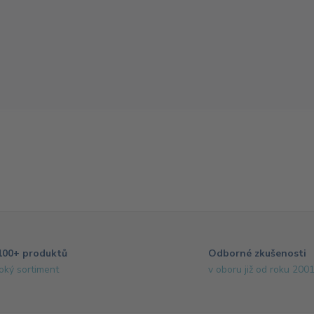
100+ produktů
Odborné zkušenosti
roký sortiment
v oboru již od roku 200