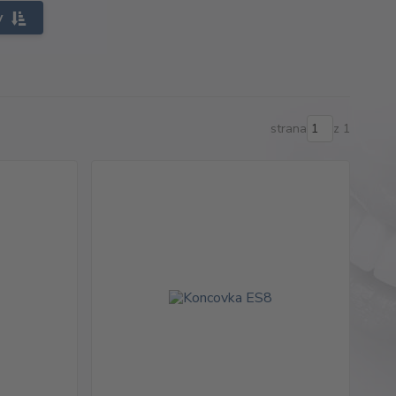
y
strana
z 1