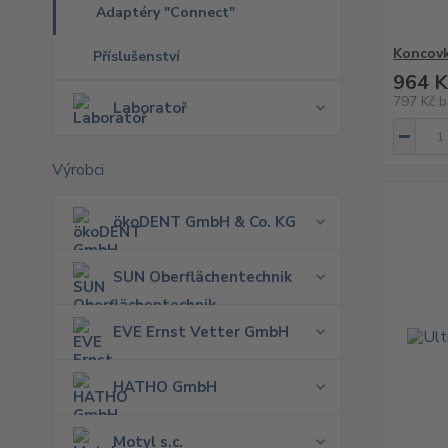
Adaptéry "Connect"
Koncovk
Příslušenství
964 K
797 Kč
b
Laboratoř
Výrobci
ökoDENT GmbH & Co. KG
SUN Oberflächentechnik
EVE Ernst Vetter GmbH
HATHO GmbH
Motyl s.c.