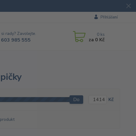
Přihlášení
 si rady? Zavolejte.
0
ks
za
0 Kč
 603 985 555
pičky
Do
Kč
produkt