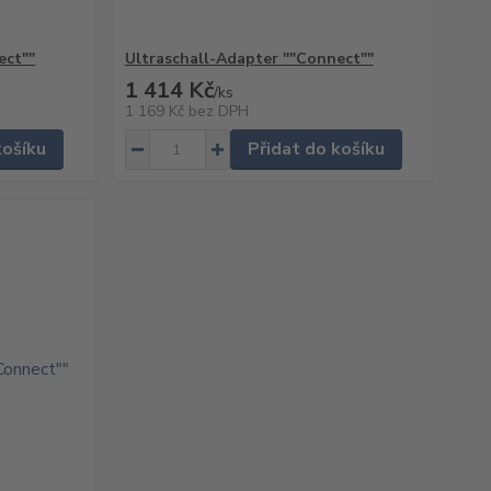
ect""
Ultraschall-Adapter ""Connect""
1 414 Kč
/
ks
1 169 Kč
bez DPH
košíku
Přidat do košíku