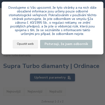
Doprava zdarma při každé objednávce.
Dovolujeme si Vás upozornit, že tyto stránky a na nich dále
obsažené informace jsou určeny pouze odborné
0
ks
+420 603 985 555
stomatologické veřejnosti. Pokračováním v používání těchto
za
0 Kč
stránek potvrzujete, že jste odborníkem ve smyslu §2a
zákona č. 40/1995 Sb., o regulaci reklamy, ve znění
Menu
pozdějších předpisů, a že jste si vědom(a) rizik, která jsou
spojena s tím, že se seznámíte s informacemi takto
určenými pro případ, že odborníkem nejste.
Hledat
Potvrzuji, že jsem odborník
Opustit web
Úvod
ökoDENT GmbH & Co. KG
Ordinace
Diamantové nástroje
Supra Turbo diamanty
Supra Turbo diamanty | Ordinace
Upřesnit parametry
Nejnovější
Nejlevnější
Nejdražší
Zobrazuji 1-2 z 2