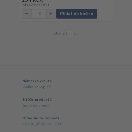
294 Kč
/
ks
243 Kč
bez DPH
Přidat do košíku
strana
z 1
Německá kvalita
kvalita se vyplatí
8.100+ produktů
široký sortiment
Odborné zkušenosti
v oboru již od roku 2001