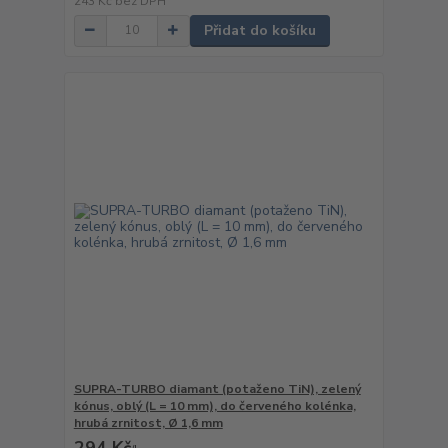
243 Kč
bez DPH
Přidat do košíku
SUPRA-TURBO diamant (potaženo TiN), zelený
kónus, oblý (L = 10 mm), do červeného kolénka,
hrubá zrnitost, Ø 1,6 mm