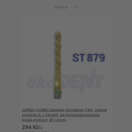
strana
z 1
SUPRA-TURBO diamant (potaženo TiN), zelené
torpédo (L = 10 mm), do červeného kolénka,
hrubá zrnitost, Ø 1,4 mm
294 Kč
/
ks