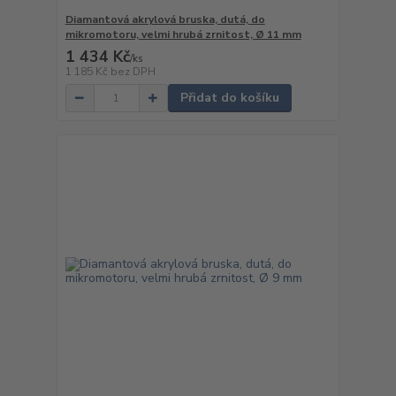
Diamantová akrylová bruska, dutá, do
mikromotoru, velmi hrubá zrnitost, Ø 11 mm
1 434 Kč
/
ks
1 185 Kč
bez DPH
Přidat do košíku