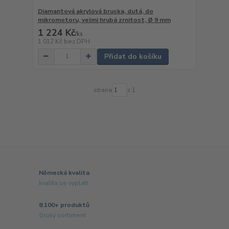
Diamantová akrylová bruska, dutá, do
mikromotoru, velmi hrubá zrnitost, Ø 9 mm
1 224 Kč
/
ks
1 012 Kč
bez DPH
Přidat do košíku
strana
z 1
Německá kvalita
kvalita se vyplatí
8.100+ produktů
široký sortiment