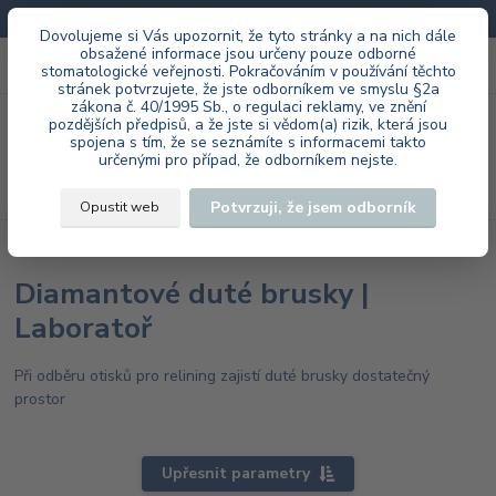
Doprava zdarma při každé objednávce.
Dovolujeme si Vás upozornit, že tyto stránky a na nich dále
obsažené informace jsou určeny pouze odborné
0
ks
+420 603 985 555
stomatologické veřejnosti. Pokračováním v používání těchto
za
0 Kč
stránek potvrzujete, že jste odborníkem ve smyslu §2a
zákona č. 40/1995 Sb., o regulaci reklamy, ve znění
Menu
pozdějších předpisů, a že jste si vědom(a) rizik, která jsou
spojena s tím, že se seznámíte s informacemi takto
určenými pro případ, že odborníkem nejste.
Hledat
Potvrzuji, že jsem odborník
Opustit web
Úvod
Laboratoř
Diamantové nástroje
Duté brusky
Diamantové duté brusky |
Laboratoř
Při odběru otisků pro relining zajistí duté brusky dostatečný
prostor
Upřesnit parametry