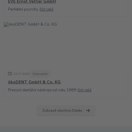
EVE Ernst Vetter GmbH
Perfektní povrchy.
číst celé
13
.
07
.
2023
Dodavatelé
ökoDENT GmbH & Co. KG
Precizní dentální nástroje od roku 1989!
číst celé
Zobrazit všechny články