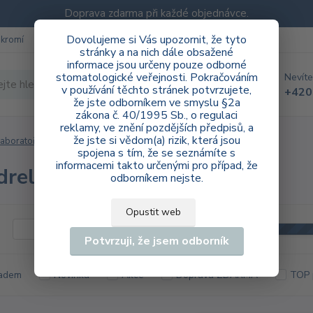
Doprava zdarma při každé objednávce.
Dovolujeme si Vás upozornit, že tyto
ukromí
Blog
stránky a na nich dále obsažené
informace jsou určeny pouze odborné
stomatologické veřejnosti. Pokračováním
Nevíte
Hledat
v používání těchto stránek potvrzujete,
+420
že jste odborníkem ve smyslu §2a
zákona č. 40/1995 Sb., o regulaci
reklamy, ve znění pozdějších předpisů, a
že jste si vědom(a) rizik, která jsou
aboratoř
Mandrely
spojena s tím, že se seznámíte s
informacemi takto určenými pro případ, že
rely | Laboratoř
odborníkem nejste.
Opustit web
Kč
Od
Potvrzuji, že jsem odborník
adem
Novinka
Akce
Doprava ZDARMA
TOP 