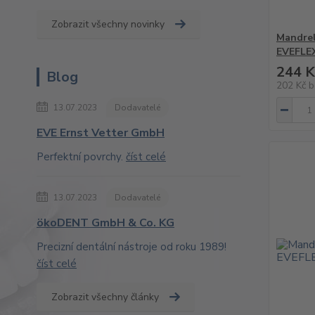
Zobrazit všechny novinky
Mandrel
EVEFLEX
244 K
Blog
202 Kč
b
13.07.2023
Dodavatelé
EVE Ernst Vetter GmbH
Perfektní povrchy.
číst celé
13.07.2023
Dodavatelé
ökoDENT GmbH & Co. KG
Precizní dentální nástroje od roku 1989!
číst celé
Zobrazit všechny články