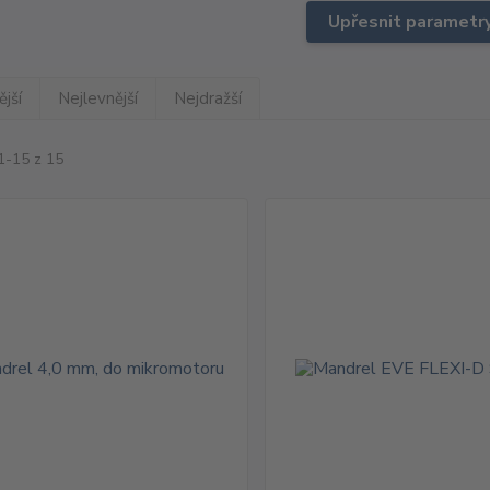
Upřesnit parametr
jší
Nejlevnější
Nejdražší
1-15 z 15