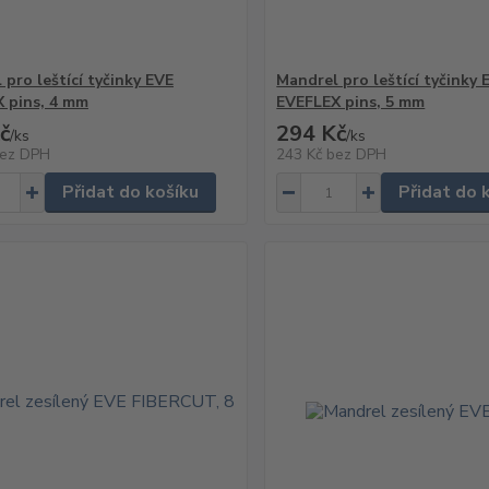
 pro leštící tyčinky EVE
Mandrel pro leštící tyčinky 
 pins, 4 mm
EVEFLEX pins, 5 mm
č
294 Kč
/
ks
/
ks
ez DPH
243 Kč
bez DPH
Přidat do košíku
Přidat do 