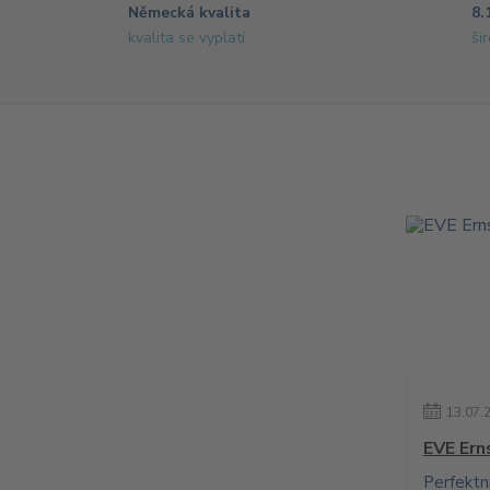
Německá kvalita
8.
kvalita se vyplatí
ši
13
.
07
.
EVE Ern
Perfektn