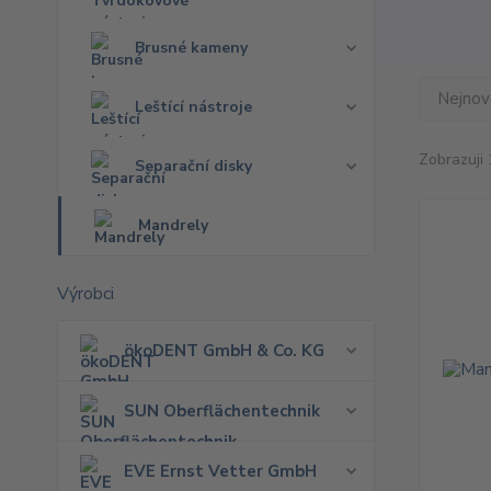
Brusné kameny
Nejnově
Leštící nástroje
Zobrazuji 
Separační disky
Mandrely
Výrobci
ökoDENT GmbH & Co. KG
SUN Oberflächentechnik
EVE Ernst Vetter GmbH