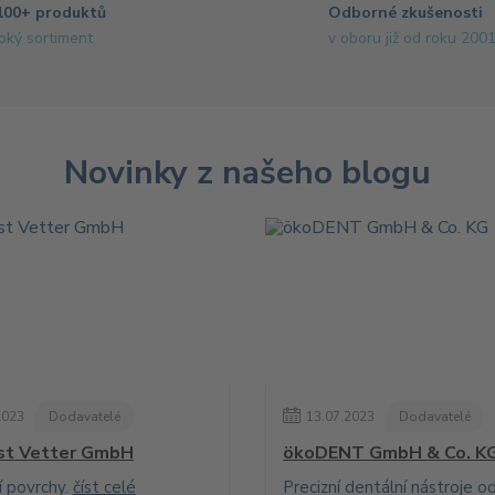
100+ produktů
Odborné zkušenosti
roký sortiment
v oboru již od roku 200
Novinky z našeho blogu
2023
Dodavatelé
13
.
07
.
2023
Dodavatelé
st Vetter GmbH
ökoDENT GmbH & Co. K
í povrchy.
číst celé
Precizní dentální nástroje o