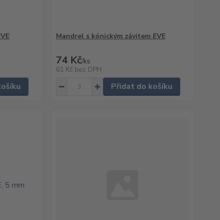
EVE
Mandrel s kónickým závitem EVE
74 Kč
/
ks
61 Kč
bez DPH
košíku
Přidat do košíku