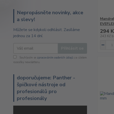
Nepropásněte novinky, akce
a slevy!
Mandrel
EVEFLEX
Můžete se kdykoli odhlásit. Zasíláme
294 K
jednou za 14 dní.
243 Kč
b
Přihlásit se
Souhlasím se
zpracováním osobních údajů
za účelem
rozesílky newsletteru.
doporučujeme: Panther -
špičkové nástroje od
profesionálů pro
profesionály