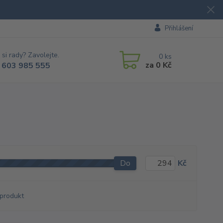
Přihlášení
 si rady? Zavolejte.
0
ks
za
0 Kč
 603 985 555
Do
Kč
produkt