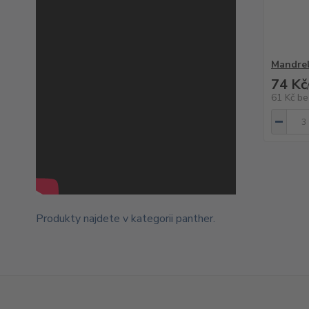
Mandrel
74 Kč
61 Kč
be
Produkty najdete v kategorii
panther
.