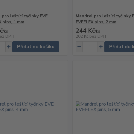
 pro leštící tyčinky EVE
Mandrel pro leštící tyčinky 
 pins, 1 mm
EVEFLEX pins, 2 mm
č
244 Kč
/
ks
/
ks
ez DPH
202 Kč
bez DPH
Přidat do košíku
Přidat do 