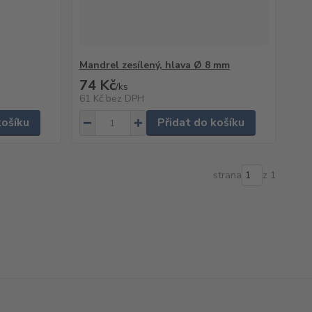
Mandrel zesílený, hlava Ø 8 mm
74 Kč
/
ks
61 Kč
bez DPH
košíku
Přidat do košíku
strana
z 1