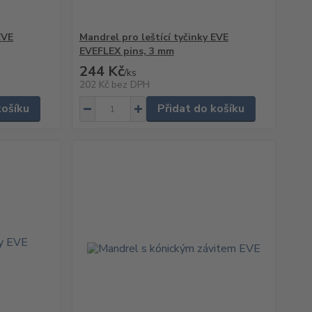
EVE
Mandrel pro leštící tyčinky EVE
EVEFLEX pins, 3 mm
244 Kč
/
ks
202 Kč
bez DPH
košíku
Přidat do košíku