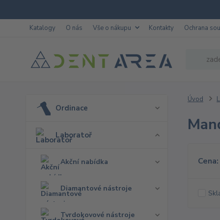
Katalogy
O nás
Vše o nákupu
Kontakty
Ochrana so
Úvod
L
Ordinace
Mand
Laboratoř
Cena:
Akční nabídka
Diamantové nástroje
Skl
Tvrdokovové nástroje