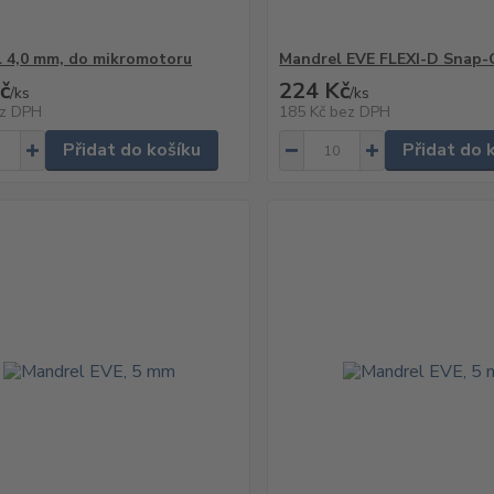
 4,0 mm, do mikromotoru
Mandrel EVE FLEXI-D Snap
č
224 Kč
/
ks
/
ks
z DPH
185 Kč
bez DPH
Přidat do košíku
Přidat do 