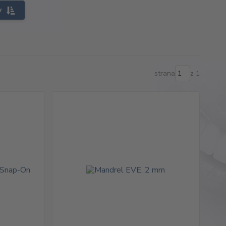
y
strana
z 1