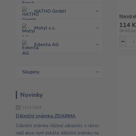
HATHO GmbH
Mandrel
114 K
Motyl s.c.
94 Kč
be
Edenta AG
Skupiny
Novinky
14.11.2024
Dálniční známka ZDARMA
Dálniční známka Vážení zákazníci, v rámci
naší akce nyní získáte dálniční známku na