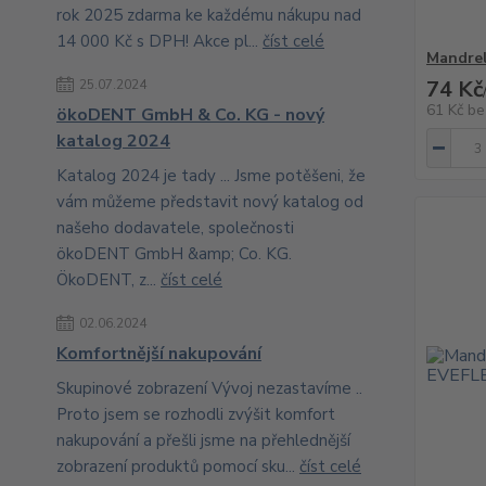
rok 2025 zdarma ke každému nákupu nad
14 000 Kč s DPH! Akce pl...
číst celé
Mandrel
74 Kč
25.07.2024
61 Kč
be
ökoDENT GmbH & Co. KG - nový
katalog 2024
Katalog 2024 je tady ... Jsme potěšeni, že
vám můžeme představit nový katalog od
našeho dodavatele, společnosti
ökoDENT GmbH &amp; Co. KG.
ÖkoDENT, z...
číst celé
02.06.2024
Komfortnější nakupování
Skupinové zobrazení Vývoj nezastavíme ..
Proto jsem se rozhodli zvýšit komfort
nakupování a přešli jsme na přehlednější
zobrazení produktů pomocí sku...
číst celé