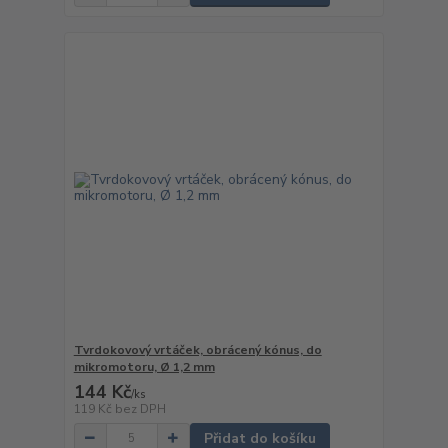
Tvrdokovový vrtáček, obrácený kónus, do
mikromotoru, Ø 1,2 mm
144 Kč
/
ks
119 Kč
bez DPH
Přidat do košíku