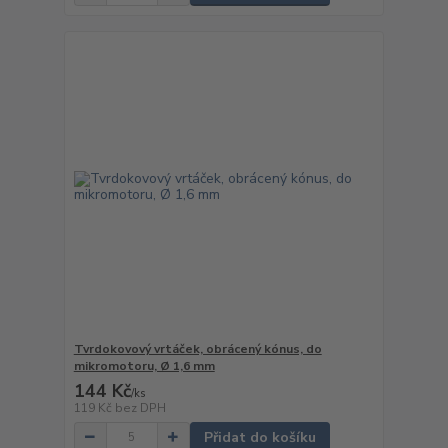
Tvrdokovový vrtáček, obrácený kónus, do
mikromotoru, Ø 1,6 mm
144 Kč
/
ks
119 Kč
bez DPH
Přidat do košíku