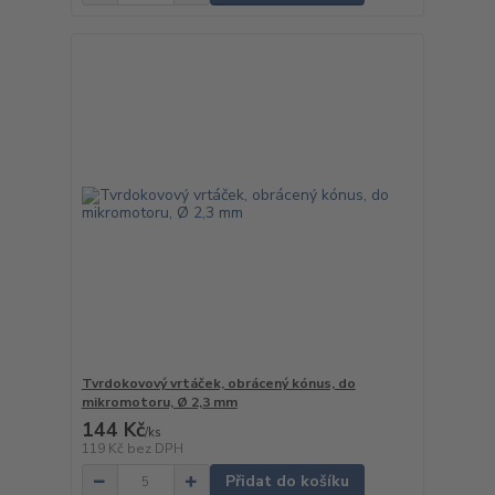
Tvrdokovový vrtáček, obrácený kónus, do
mikromotoru, Ø 2,3 mm
144 Kč
/
ks
119 Kč
bez DPH
Přidat do košíku