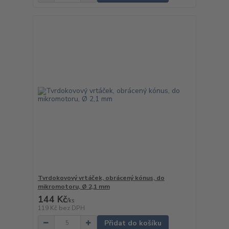
Tvrdokovový vrtáček, obrácený kónus, do
mikromotoru, Ø 2,1 mm
144 Kč
/
ks
119 Kč
bez DPH
Přidat do košíku