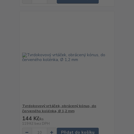
Tvrdokovový vrtáček, obrácený kónus, do
červeného kolénka, Ø 1,2 mm
144 Kč
/
ks
119 Kč
bez DPH
Přidat do košíku