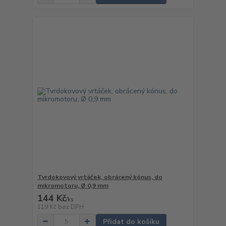
Tvrdokovový vrtáček, obrácený kónus, do
mikromotoru, Ø 0,9 mm
144 Kč
/
ks
119 Kč
bez DPH
Přidat do košíku