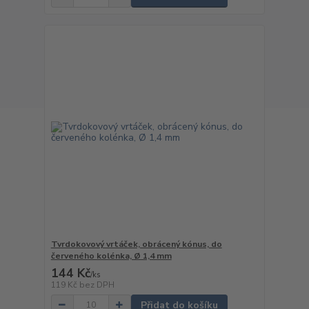
Tvrdokovový vrtáček, obrácený kónus, do
červeného kolénka, Ø 1,4 mm
144 Kč
/
ks
119 Kč
bez DPH
Přidat do košíku