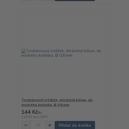
Tvrdokovový vrtáček, obrácený kónus, do
modrého kolénka, Ø 0,8 mm
144 Kč
/
ks
119 Kč
bez DPH
Přidat do košíku