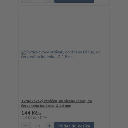
Tvrdokovový vrtáček, obrácený kónus, do
červeného kolénka, Ø 1,8 mm
144 Kč
/
ks
119 Kč
bez DPH
Přidat do košíku