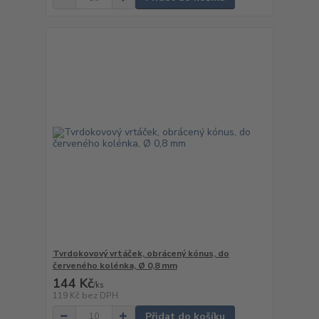
Tvrdokovový vrtáček, obrácený kónus, do
červeného kolénka, Ø 0,8 mm
144 Kč
/
ks
119 Kč
bez DPH
Přidat do košíku