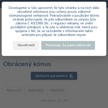
Doprava zdarma při každé objednávce.
Dovolujeme si Vás upozornit, že tyto stránky a na nich dále
obsažené informace jsou určeny pouze odborné
0
ks
+420 603 985 555
stomatologické veřejnosti. Pokračováním v používání těchto
za
0 Kč
stránek potvrzujete, že jste odborníkem ve smyslu §2a
zákona č. 40/1995 Sb., o regulaci reklamy, ve znění
Menu
pozdějších předpisů, a že jste si vědom(a) rizik, která jsou
spojena s tím, že se seznámíte s informacemi takto
určenými pro případ, že odborníkem nejste.
Hledat
Potvrzuji, že jsem odborník
Opustit web
Úvod
Ordinace
Tvrdokovové nástroje
Fisury
Obrácený kónus
Obrácený kónus
Upřesnit parametry
Nejnovější
Nejlevnější
Nejdražší
Zobrazuji 1-21 z 29