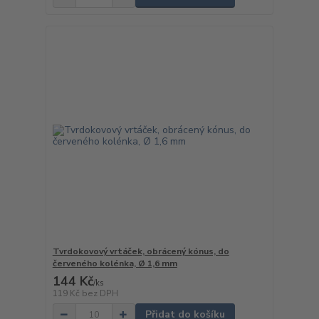
Tvrdokovový vrtáček, obrácený kónus, do
červeného kolénka, Ø 1,6 mm
144 Kč
/
ks
119 Kč
bez DPH
Přidat do košíku