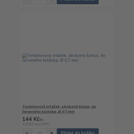
Tvrdokovový vrtáček, obrácený kónus, do
červeného kolénka, Ø 0,7 mm
144 Kč
/
ks
119 Kč
bez DPH
Přidat do košíku