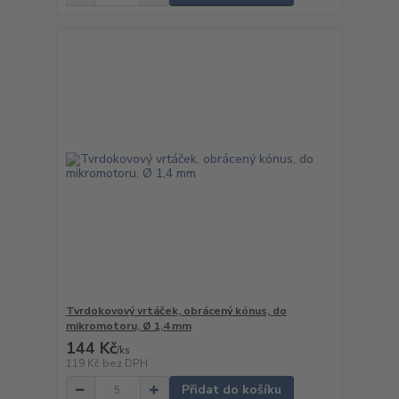
Tvrdokovový vrtáček, obrácený kónus, do
mikromotoru, Ø 1,4 mm
144 Kč
/
ks
119 Kč
bez DPH
Přidat do košíku