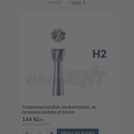
strana
z 2
další
Tvrdokovový vrtáček, obrácený kónus, do
červeného kolénka, Ø 0,6 mm
144 Kč
/
ks
119 Kč
bez DPH
Přidat do košíku