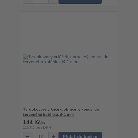
Tvrdokovový vrtáček, obrácený kónus, do
červeného kolénka, Ø 1 mm
144 Kč
/
ks
119 Kč
bez DPH
Přidat do košíku