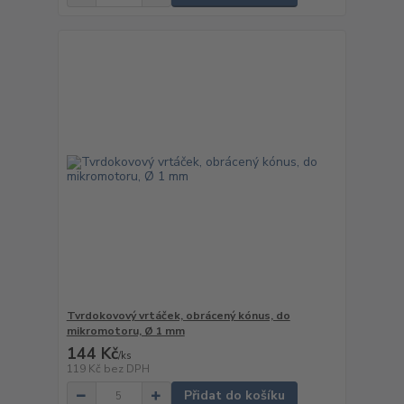
Tvrdokovový vrtáček, obrácený kónus, do
mikromotoru, Ø 1 mm
144 Kč
/
ks
119 Kč
bez DPH
Přidat do košíku