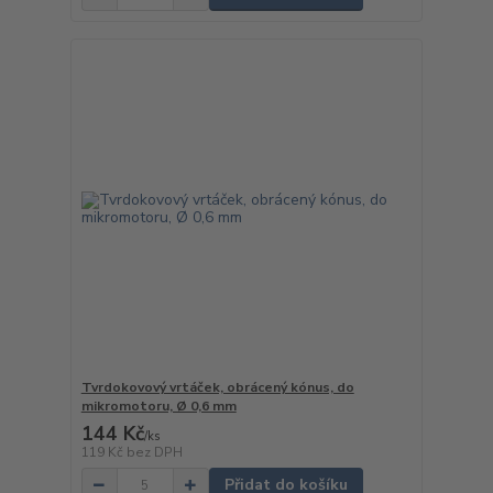
Tvrdokovový vrtáček, obrácený kónus, do
mikromotoru, Ø 0,6 mm
144 Kč
/
ks
119 Kč
bez DPH
Přidat do košíku