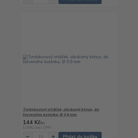
Tvrdokovový vrtáček, obrácený kónus, do
červeného kolénka, Ø 0,9 mm
144 Kč
/
ks
119 Kč
bez DPH
Přidat do košíku