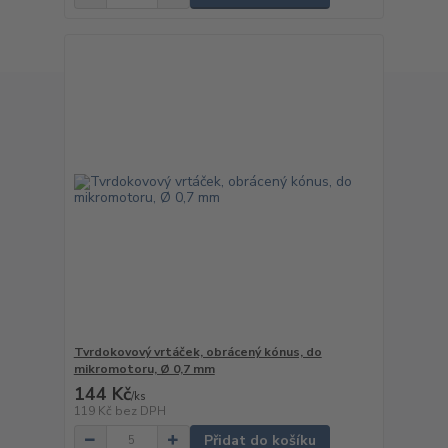
Tvrdokovový vrtáček, obrácený kónus, do
mikromotoru, Ø 0,7 mm
144 Kč
/
ks
119 Kč
bez DPH
Přidat do košíku