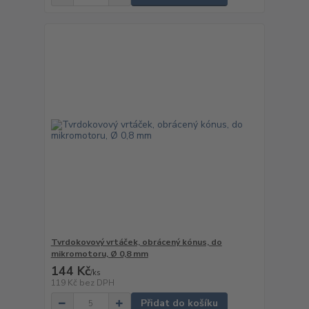
Tvrdokovový vrtáček, obrácený kónus, do
mikromotoru, Ø 0,8 mm
144 Kč
/
ks
119 Kč
bez DPH
Přidat do košíku