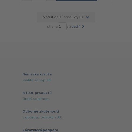
Načíst další produkty (8)
strana
z 2
další
Německá kvalita
kvalita se vyplatí
8.100+ produktů
široký sortiment
Odborné zkušenosti
v oboru již od roku 2001
Zákaznická podpora