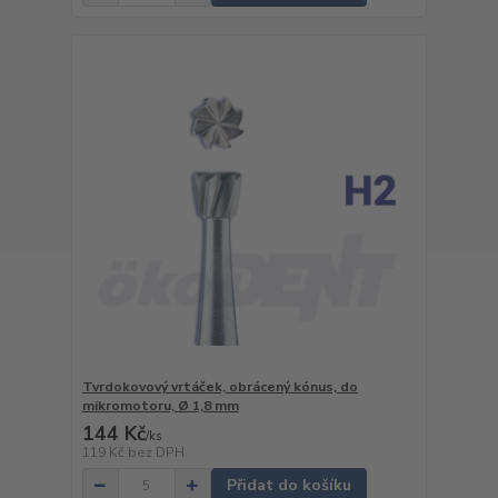
Tvrdokovový vrtáček, obrácený kónus, do
mikromotoru, Ø 1,8 mm
144 Kč
/
ks
119 Kč
bez DPH
Přidat do košíku