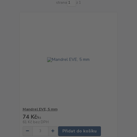
strana
z 1
Mandrel EVE, 5 mm
74 Kč
/
ks
61 Kč
bez DPH
Přidat do košíku