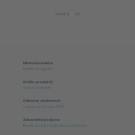
strana
z 1
Německá kvalita
kvalita se vyplatí
8.100+ produktů
široký sortiment
Odborné zkušenosti
v oboru již od roku 2001
Zákaznická podpora
Nevíte si rady? Rádi Vám pomůžeme.