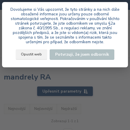
Doprava zdarma při každé objednávce.
Dovolujeme si Vás upozornit, že tyto stránky a na nich dále
obsažené informace jsou určeny pouze odborné
0
ks
+420 603 985 555
stomatologické veřejnosti. Pokračováním v používání těchto
za
0 Kč
stránek potvrzujete, že jste odborníkem ve smyslu §2a
zákona č. 40/1995 Sb., o regulaci reklamy, ve znění
Menu
pozdějších předpisů, a že jste si vědom(a) rizik, která jsou
spojena s tím, že se seznámíte s informacemi takto
určenými pro případ, že odborníkem nejste.
Hledat
Potvrzuji, že jsem odborník
Opustit web
Úvod
EVE Ernst Vetter GmbH
ordinace
mandrely RA
mandrely RA
Upřesnit parametry
Nejnovější
Nejlevnější
Nejdražší
Zobrazuji 1-1 z 1