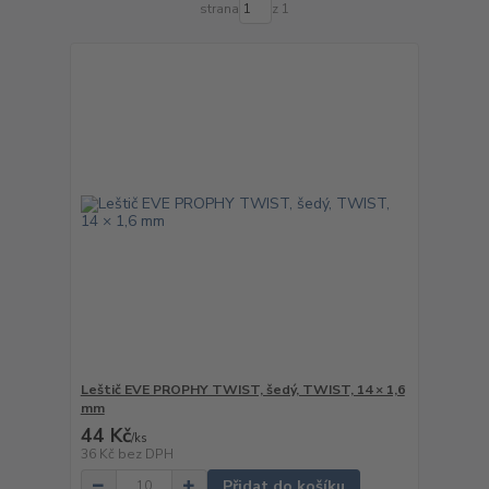
strana
z 1
Leštič EVE PROPHY TWIST, šedý, TWIST, 14 × 1,6
mm
44 Kč
/
ks
36 Kč
bez DPH
Přidat do košíku