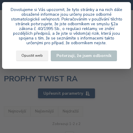
Doprava zdarma při každé objednávce.
Dovolujeme si Vás upozornit, že tyto stránky a na nich dále
obsažené informace jsou určeny pouze odborné
0
ks
+420 603 985 555
stomatologické veřejnosti. Pokračováním v používání těchto
za
0 Kč
stránek potvrzujete, že jste odborníkem ve smyslu §2a
zákona č. 40/1995 Sb., o regulaci reklamy, ve znění
Menu
pozdějších předpisů, a že jste si vědom(a) rizik, která jsou
spojena s tím, že se seznámíte s informacemi takto
určenými pro případ, že odborníkem nejste.
Hledat
Potvrzuji, že jsem odborník
Opustit web
Úvod
EVE Ernst Vetter GmbH
ordinace
PROPHY TWIST RA
PROPHY TWIST RA
Upřesnit parametry
Nejnovější
Nejlevnější
Nejdražší
Zobrazuji 1-2 z 2