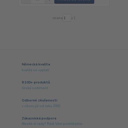
strana
z 1
Německá kvalita
kvalita se vyplatí
8.100+ produktů
široký sortiment
Odborné zkušenosti
v oboru již od roku 2001
Zákaznická podpora
Nevíte si rady? Rádi Vám pomůžeme.