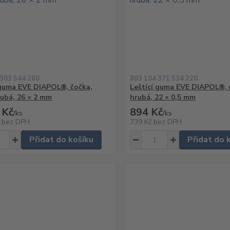
 303 544 260
803 104 371 534 220
 guma EVE DIAPOL®, čočka,
Leštící guma EVE DIAPOL®, 
rubá, 26 × 2 mm
hrubá, 22 × 0,5 mm
 Kč
894 Kč
/
ks
/
ks
č
bez DPH
739 Kč
bez DPH
Přidat do košíku
Přidat do 