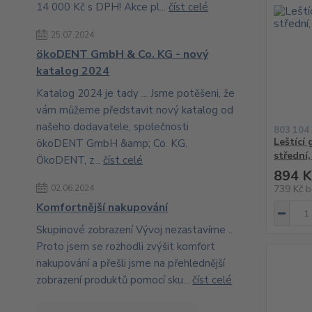
14 000 Kč s DPH! Akce pl...
číst celé
25.07.2024
ökoDENT GmbH & Co. KG - nový
katalog 2024
Katalog 2024 je tady ... Jsme potěšeni, že
vám můžeme představit nový katalog od
našeho dodavatele, společnosti
803 104
Leštící
ökoDENT GmbH &amp; Co. KG.
střední,
ÖkoDENT, z...
číst celé
894 K
02.06.2024
739 Kč
b
Komfortnější nakupování
Skupinové zobrazení Vývoj nezastavíme ..
Proto jsem se rozhodli zvýšit komfort
nakupování a přešli jsme na přehlednější
zobrazení produktů pomocí sku...
číst celé