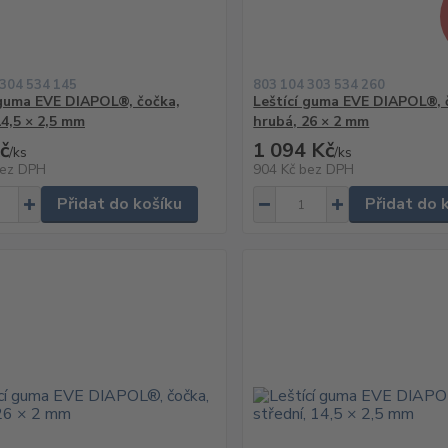
 304 534 145
803 104 303 534 260
 guma EVE DIAPOL®, čočka,
Leštící guma EVE DIAPOL®, 
14,5 × 2,5 mm
hrubá, 26 × 2 mm
č
1 094 Kč
/
ks
/
ks
ez DPH
904 Kč
bez DPH
Přidat do košíku
Přidat do 