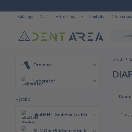
Katalogy
O nás
Vše o nákupu
Kontakty
Ochrana so
Úvod
E
Ordinace
DIA
Laboratoř
Cena:
Výrobci
ökoDENT GmbH & Co. KG
Skl
SUN Oberflächentechnik