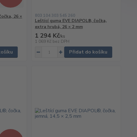
803 104 303 545 260
čočka, 26 ×
Leštící guma EVE DIAPOL®, čočka,
extra hrubá, 26 × 2 mm
1 294 Kč
/
ks
1 069 Kč
bez DPH
košíku
Přidat do košíku