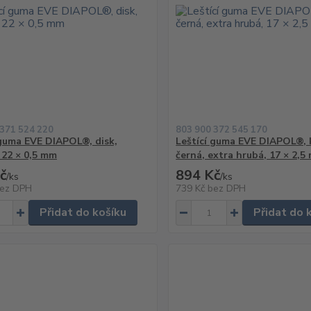
 371 524 220
803 900 372 545 170
 guma EVE DIAPOL®, disk,
Leštící guma EVE DIAPOL®, 
 22 × 0,5 mm
černá, extra hrubá, 17 × 2,5
č
894 Kč
/
ks
/
ks
ez DPH
739 Kč
bez DPH
Přidat do košíku
Přidat do 