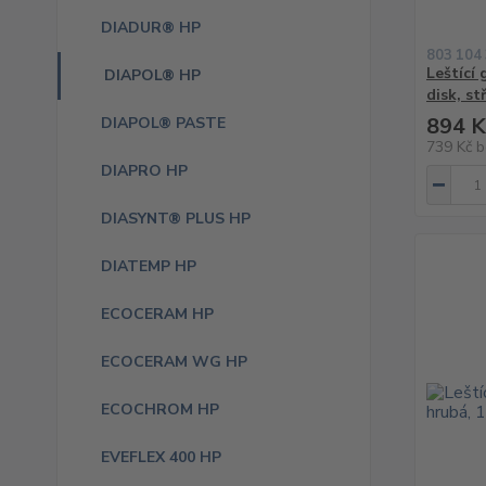
DIADUR® HP
803 104
Leštící
DIAPOL® HP
disk, st
894 K
DIAPOL® PASTE
739 Kč
b
DIAPRO HP
DIASYNT® PLUS HP
DIATEMP HP
ECOCERAM HP
ECOCERAM WG HP
ECOCHROM HP
EVEFLEX 400 HP