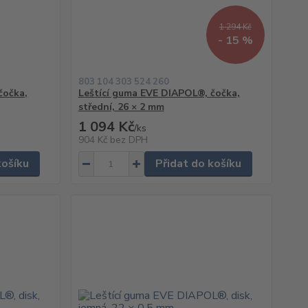
1 294 Kč
- 15 %
803 104 303 524 260
čočka,
Leštící guma EVE DIAPOL®, čočka,
střední, 26 × 2 mm
1 094 Kč
/
ks
904 Kč
bez DPH
košíku
Přidat do košíku