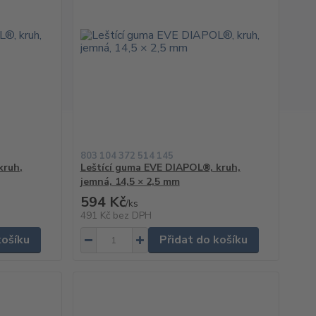
803 104 372 514 145
kruh,
Leštící guma EVE DIAPOL®, kruh,
jemná, 14,5 × 2,5 mm
594 Kč
/
ks
491 Kč
bez DPH
košíku
Přidat do košíku