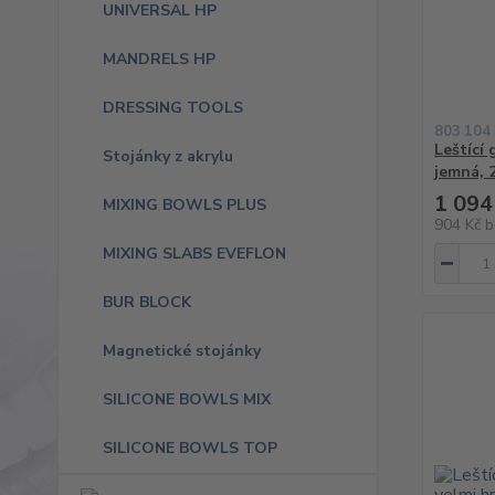
UNIVERSAL HP
MANDRELS HP
DRESSING TOOLS
803 104
Leštící
Stojánky z akrylu
jemná, 
1 094
MIXING BOWLS PLUS
904 Kč
b
MIXING SLABS EVEFLON
BUR BLOCK
Magnetické stojánky
SILICONE BOWLS MIX
SILICONE BOWLS TOP