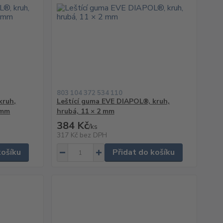
803 104 372 534 110
kruh,
Leštící guma EVE DIAPOL®, kruh,
 mm
hrubá, 11 × 2 mm
384 Kč
/
ks
317 Kč
bez DPH
košíku
Přidat do košíku