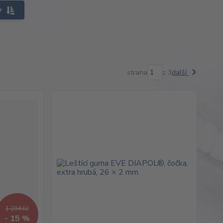
y
strana
z 3
další
1 294 Kč
- 15 %