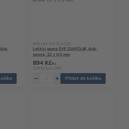
803 104 371 514 220
disk,
Leštící guma EVE DIAPOL®, disk,
jemná, 22 × 0,5 mm
894 Kč
/
ks
739 Kč
bez DPH
košíku
Přidat do košíku