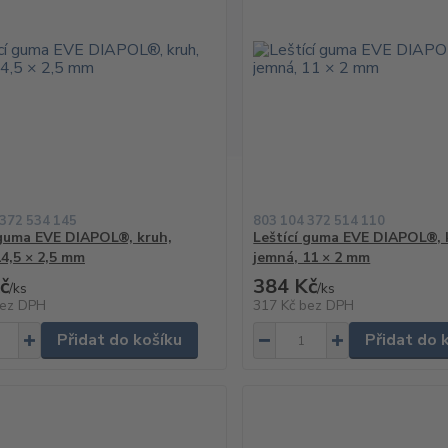
 372 534 145
803 104 372 514 110
 guma EVE DIAPOL®, kruh,
Leštící guma EVE DIAPOL®, 
14,5 × 2,5 mm
jemná, 11 × 2 mm
č
384 Kč
/
ks
/
ks
ez DPH
317 Kč
bez DPH
Přidat do košíku
Přidat do 