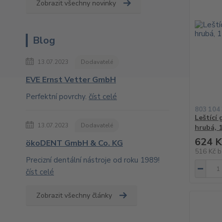
Zobrazit všechny novinky
Blog
13.07.2023
Dodavatelé
EVE Ernst Vetter GmbH
Perfektní povrchy.
číst celé
803 104
Leštící
13.07.2023
Dodavatelé
hrubá, 
624 K
ökoDENT GmbH & Co. KG
516 Kč
b
Precizní dentální nástroje od roku 1989!
číst celé
Zobrazit všechny články