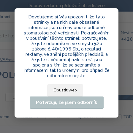
Doprava zdarma při každé objednávce.
Dovolujeme si Vás upozornit, že tyto
ukromí
Blog
stránky a na nich dále obsažené
informace jsou určeny pouze odborné
stomatologické veřejnosti. Pokračováním
Nevíte
Hledat
v používání těchto stránek potvrzujete,
+420
že jste odborníkem ve smyslu §2a
zákona č. 40/1995 Sb., o regulaci
reklamy, ve znění pozdějších předpisů, a
že jste si vědom(a) rizik, která jsou
VE Ernst Vetter GmbH
laboratoř
DIAPOL® HP
spojena s tím, že se seznámíte s
informacemi takto určenými pro případ, že
POL® HP
odborníkem nejste.
Opustit web
Kč
Od
Potvrzuji, že jsem odborník
adem
Novinka
Akce
Doprava ZDARMA
TOP 