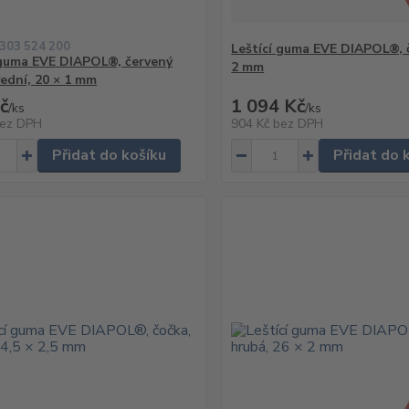
 303 524 200
Leštící guma EVE DIAPOL®, 
 guma EVE DIAPOL®, červený
2 mm
řední, 20 × 1 mm
č
1 094 Kč
/
ks
/
ks
ez DPH
904 Kč
bez DPH
Přidat do košíku
Přidat do 