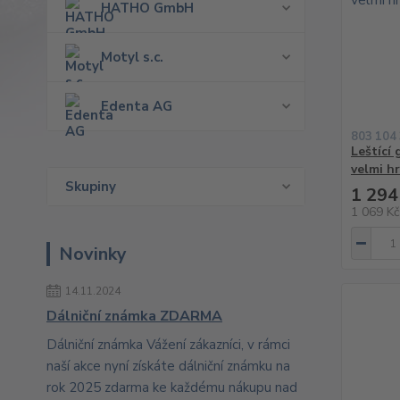
HATHO GmbH
Motyl s.c.
Edenta AG
803 104
Leštící
velmi h
Skupiny
1 294
1 069 K
Novinky
14.11.2024
Dálniční známka ZDARMA
Dálniční známka Vážení zákazníci, v rámci
naší akce nyní získáte dálniční známku na
rok 2025 zdarma ke každému nákupu nad