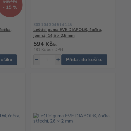
1 294 Kč
- 15 %
803 104 304 514 145
čočka,
Leštící guma EVE DIAPOL®, čočka,
jemná, 14,5 × 2,5 mm
594 Kč
/
ks
491 Kč
bez DPH
košíku
Přidat do košíku