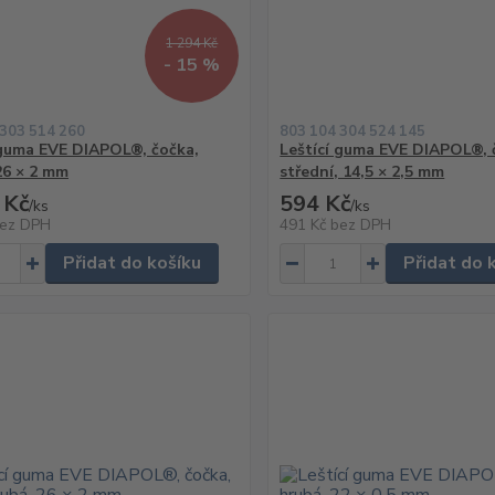
1 294 Kč
- 15 %
 303 514 260
803 104 304 524 145
 guma EVE DIAPOL®, čočka,
Leštící guma EVE DIAPOL®, 
26 × 2 mm
střední, 14,5 × 2,5 mm
 Kč
594 Kč
/
ks
/
ks
ez DPH
491 Kč
bez DPH
Přidat do košíku
Přidat do 