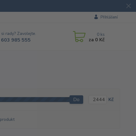
Přihlášení
 si rady? Zavolejte.
0
ks
za
0 Kč
 603 985 555
Do
Kč
produkt