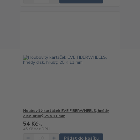
Houbovitý kartáček EVE FIBERWHEELS, hnědý
disk, hrubý, 25 × 11 mm
54 Kč
/
ks
45 Kč
bez DPH
Přidat do košíku