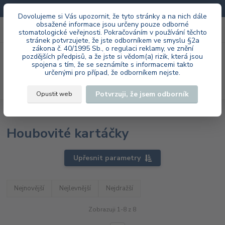
Doprava zdarma při každé objednávce.
Dovolujeme si Vás upozornit, že tyto stránky a na nich dále
obsažené informace jsou určeny pouze odborné
0
ks
+420 603 985 555
stomatologické veřejnosti. Pokračováním v používání těchto
za
0 Kč
stránek potvrzujete, že jste odborníkem ve smyslu §2a
zákona č. 40/1995 Sb., o regulaci reklamy, ve znění
Menu
pozdějších předpisů, a že jste si vědom(a) rizik, která jsou
spojena s tím, že se seznámíte s informacemi takto
určenými pro případ, že odborníkem nejste.
Hledat
Potvrzuji, že jsem odborník
Opustit web
Úvod
Laboratoř
Leštící nástroje
Houbovité kartáčky
Houbovité kartáčky
Upřesnit parametry
Nejnovější
Nejlevnější
Nejdražší
Zobrazuji 1-8 z 8