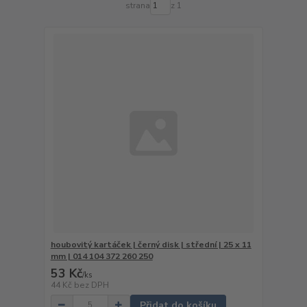
strana
z 1
houbovitý kartáček | černý disk | střední | 25 x 11
mm | 014 104 372 260 250
53 Kč
/
ks
44 Kč
bez DPH
Přidat do košíku