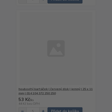
houbovitý kartáček | červený disk | jemný | 25 x 11
mm | 014 104 372 250 250
53 Kč
/
ks
44 Kč
bez DPH
Přidat do košíku