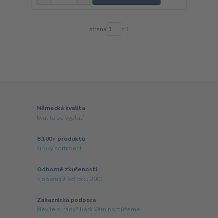
strana
z 1
Německá kvalita
kvalita se vyplatí
8.100+ produktů
široký sortiment
Odborné zkušenosti
v oboru již od roku 2001
Zákaznická podpora
Nevíte si rady? Rádi Vám pomůžeme.