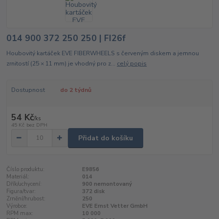
014 900 372 250 250 | FI26f
Houbovitý kartáček EVE FIBERWHEELS s červeným diskem a jemnou
zrnitostí (25 × 11 mm) je vhodný pro z...
celý popis
Dostupnost
do 2 týdnů
54 Kč
/
ks
45 Kč
bez DPH
Přidat do košíku
Číslo produktu:
E9856
Materiál:
014
Dřík/uchycení:
900 nemontovaný
Figura/tvar:
372 disk
Zrnění/hrubost:
250
Výrobce:
EVE Ernst Vetter GmbH
RPM max:
10 000