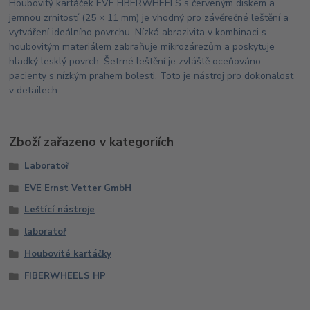
Houbovitý kartáček EVE FIBERWHEELS s červeným diskem a
jemnou zrnitostí (25 × 11 mm) je vhodný pro závěrečné leštění a
vytváření ideálního povrchu. Nízká abrazivita v kombinaci s
houbovitým materiálem zabraňuje mikrozárezům a poskytuje
hladký lesklý povrch. Šetrné leštění je zvláště oceňováno
pacienty s nízkým prahem bolesti. Toto je nástroj pro dokonalost
v detailech.
Zboží zařazeno v kategoriích
Laboratoř
EVE Ernst Vetter GmbH
Leštící nástroje
laboratoř
Houbovité kartáčky
FIBERWHEELS HP