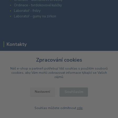
Ordinace - tvrdokovové kuličky
Laboratoř - frézy
Laboratoř - gumy na zirkon
Kontakty
Zpracování cookies
+420 603 985 555
Náš e-shop a partneři potřebují Váš
souhlas
s použitím souborů
cookies, aby Vám mohli zobrazovat informace týkající se Vašich
eshop@dentarea.cz
zájmů.
Souhlasím
Nastavení
© Copyright 2023 DentArea s.r.o
Souhlas můžete odmítnout
zde
.
Vytvořeno na
Eshop-rychle.cz