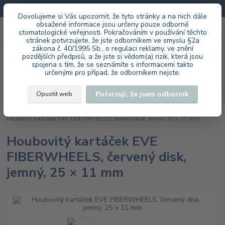
Doprava zdarma při každé objednávce.
Dovolujeme si Vás upozornit, že tyto stránky a na nich dále
obsažené informace jsou určeny pouze odborné
0
ks
+420 603 985 555
stomatologické veřejnosti. Pokračováním v používání těchto
za
0 Kč
stránek potvrzujete, že jste odborníkem ve smyslu §2a
zákona č. 40/1995 Sb., o regulaci reklamy, ve znění
Menu
pozdějších předpisů, a že jste si vědom(a) rizik, která jsou
spojena s tím, že se seznámíte s informacemi takto
určenými pro případ, že odborníkem nejste.
Hledat
Potvrzuji, že jsem odborník
Opustit web
Úvod
EVE Ernst Vetter GmbH
laboratoř
FIBERWHEELS HP
Houbovitý kartáček EVE FIBERWHEELS, červený disk, jemný, 25 × 11 mm
Houbovitý kartáček EVE
FIBERWHEELS, červený disk,
jemný, 25 × 11 mm