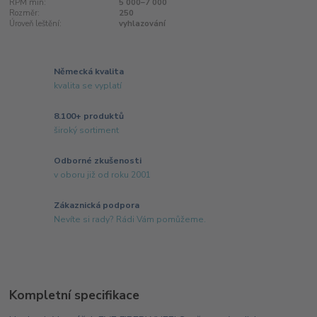
RPM min:
5 000–7 000
Rozměr:
250
Úroveň leštění:
vyhlazování
Německá kvalita
kvalita se vyplatí
8.100+ produktů
široký sortiment
Odborné zkušenosti
v oboru již od roku 2001
Zákaznická podpora
Nevíte si rady? Rádi Vám pomůžeme.
Kompletní specifikace