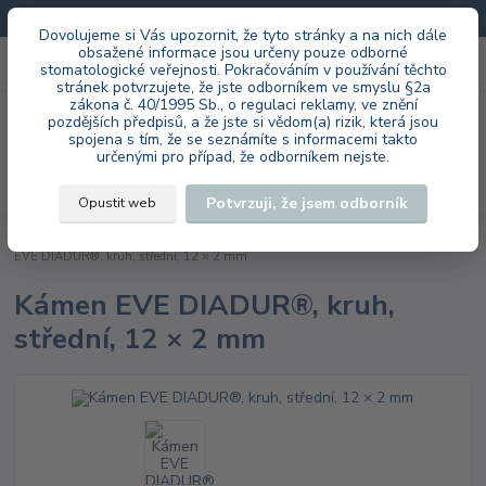
Doprava zdarma při každé objednávce.
Dovolujeme si Vás upozornit, že tyto stránky a na nich dále
obsažené informace jsou určeny pouze odborné
0
ks
+420 603 985 555
stomatologické veřejnosti. Pokračováním v používání těchto
za
0 Kč
stránek potvrzujete, že jste odborníkem ve smyslu §2a
zákona č. 40/1995 Sb., o regulaci reklamy, ve znění
Menu
pozdějších předpisů, a že jste si vědom(a) rizik, která jsou
spojena s tím, že se seznámíte s informacemi takto
určenými pro případ, že odborníkem nejste.
Hledat
Potvrzuji, že jsem odborník
Opustit web
Úvod
EVE Ernst Vetter GmbH
laboratoř
DIADUR® HP
Kámen
EVE DIADUR®, kruh, střední, 12 × 2 mm
Kámen EVE DIADUR®, kruh,
střední, 12 × 2 mm