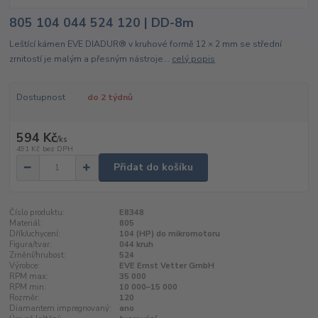
805 104 044 524 120 | DD-8m
Leštící kámen EVE DIADUR® v kruhové formě 12 × 2 mm se střední
zrnitostí je malým a přesným nástroje...
celý popis
Dostupnost
do 2 týdnů
594 Kč
/
ks
491 Kč
bez DPH
Přidat do košíku
Číslo produktu:
E8348
Materiál:
805
Dřík/uchycení:
104 (HP) do mikromotoru
Figura/tvar:
044 kruh
Zrnění/hrubost:
524
Výrobce:
EVE Ernst Vetter GmbH
RPM max:
35 000
RPM min:
10 000–15 000
Rozměr:
120
Diamantem impregnovaný:
ano