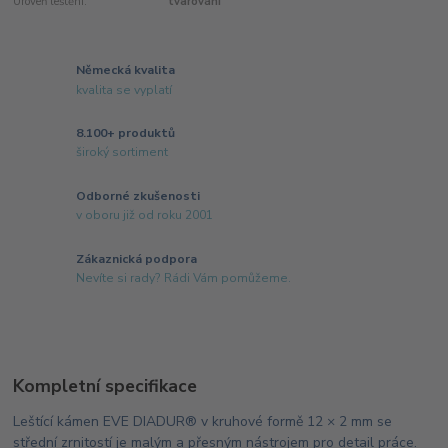
Úroveň leštění:
tvarování
Německá kvalita
kvalita se vyplatí
8.100+ produktů
široký sortiment
Odborné zkušenosti
v oboru již od roku 2001
Zákaznická podpora
Nevíte si rady? Rádi Vám pomůžeme.
Kompletní specifikace
Leštící kámen EVE DIADUR® v kruhové formě 12 × 2 mm se
střední zrnitostí je malým a přesným nástrojem pro detail práce.