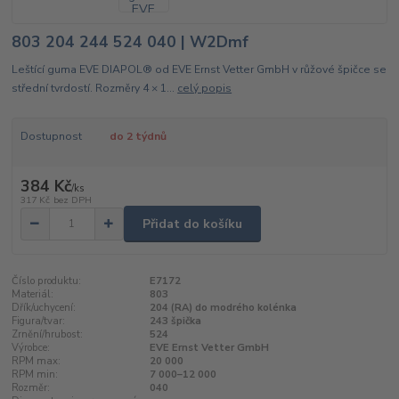
803 204 244 524 040 | W2Dmf
Leštící guma EVE DIAPOL® od EVE Ernst Vetter GmbH v růžové špičce se
střední tvrdostí. Rozměry 4 × 1...
celý popis
Dostupnost
do 2 týdnů
384 Kč
/
ks
317 Kč
bez DPH
Přidat do košíku
Číslo produktu:
E7172
Materiál:
803
Dřík/uchycení:
204 (RA) do modrého kolénka
Figura/tvar:
243 špička
Zrnění/hrubost:
524
Výrobce:
EVE Ernst Vetter GmbH
RPM max:
20 000
RPM min:
7 000–12 000
Rozměr:
040