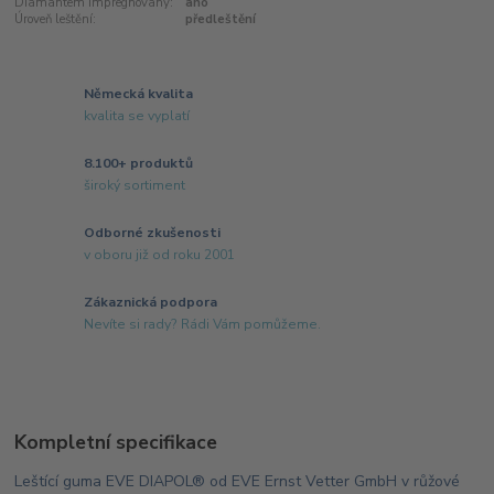
Diamantem impregnovaný:
ano
Úroveň leštění:
předleštění
Německá kvalita
kvalita se vyplatí
8.100+ produktů
široký sortiment
Odborné zkušenosti
v oboru již od roku 2001
Zákaznická podpora
Nevíte si rady? Rádi Vám pomůžeme.
Kompletní specifikace
Leštící guma EVE DIAPOL® od EVE Ernst Vetter GmbH v růžové