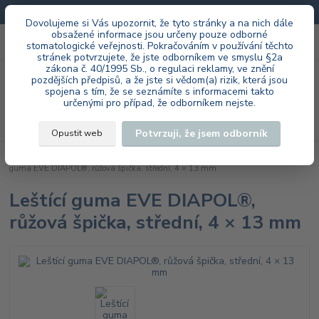
Doprava zdarma při každé objednávce.
Dovolujeme si Vás upozornit, že tyto stránky a na nich dále
obsažené informace jsou určeny pouze odborné
0
ks
+420 603 985 555
stomatologické veřejnosti. Pokračováním v používání těchto
za
0 Kč
stránek potvrzujete, že jste odborníkem ve smyslu §2a
zákona č. 40/1995 Sb., o regulaci reklamy, ve znění
Menu
pozdějších předpisů, a že jste si vědom(a) rizik, která jsou
spojena s tím, že se seznámíte s informacemi takto
určenými pro případ, že odborníkem nejste.
Hledat
Potvrzuji, že jsem odborník
Opustit web
Úvod
EVE Ernst Vetter GmbH
ordinace
DIAPOL® RA
Leštící
guma EVE DIAPOL®, růžová špička, střední, 4 × 13 mm
Leštící guma EVE DIAPOL®,
růžová špička, střední, 4 × 13 mm