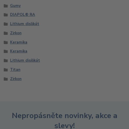
Gumy
DIAPOL® RA
Lithium dislikát
Zirkon
Keramika
Keramika
Lithium disilikát
Titan
Zirkon
Nepropásněte novinky, akce a
slevy!