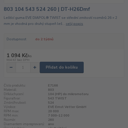
803 104 543 524 260 | DT-H26Dmf
Leštící guma EVE DIAPOL® TWIST se střední zrnitostí rozměrů 26 × 2
mm je vhodná pro druhý stupeň leš...
celý popis
Dostupnost
do 2 týdnů
1 094 Kč
/
ks
904 Kč
bez DPH
Přidat do košíku
Číslo produktu:
E7166
Materiál:
803
Dřík/uchycení:
104 (HP) do mikromotoru
Figura/tvar:
543 TWIST
Zrnění/hrubost:
524
Výrobce:
EVE Ernst Vetter GmbH
RPM max:
20 000
RPM min:
7 000–12 000
Rozměr:
260
Diamantem impregnovaný:
ano