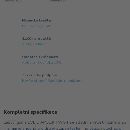
Úroveň leštění:
předleštění
Německá kvalita
kvalita se vyplatí
8.100+ produktů
široký sortiment
Odborné zkušenosti
v oboru již od roku 2001
Zákaznická podpora
Nevíte si rady? Rádi Vám pomůžeme.
Kompletní specifikace
Leštící guma EVE DIAPOL® TWIST se střední zrnitostí rozměrů 26
× 2 mm je vhodná pro druhý stupeň leštění na větších plochách.