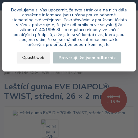
Doprava zdarma při každé objednávce.
Dovolujeme si Vás upozornit, že tyto stránky a na nich dále
obsažené informace jsou určeny pouze odborné
0
ks
+420 603 985 555
stomatologické veřejnosti. Pokračováním v používání těchto
za
0 Kč
stránek potvrzujete, že jste odborníkem ve smyslu §2a
zákona č. 40/1995 Sb., o regulaci reklamy, ve znění
Menu
pozdějších předpisů, a že jste si vědom(a) rizik, která jsou
spojena s tím, že se seznámíte s informacemi takto
určenými pro případ, že odborníkem nejste.
Hledat
Potvrzuji, že jsem odborník
Opustit web
Úvod
EVE Ernst Vetter GmbH
laboratoř
DIAPOL® HP
Leštící
guma EVE DIAPOL®, TWIST, střední, 26 × 2 mm
Leštící guma EVE DIAPOL®,
TWIST, střední, 26 × 2 mm
1 294 Kč
- 15 %