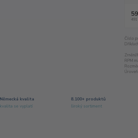
59
491
Číslo p
Dřík/uc
Zrnění/
RPM m
Rozměr
Úroveň 
Německá kvalita
8.100+ produktů
kvalita se vyplatí
široký sortiment