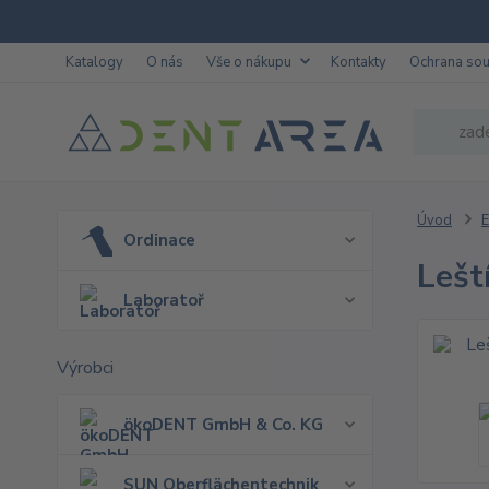
Katalogy
O nás
Vše o nákupu
Kontakty
Ochrana so
Úvod
E
Ordinace
Lešt
Laboratoř
Výrobci
ökoDENT GmbH & Co. KG
SUN Oberflächentechnik