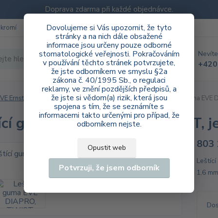
Doprava zdarma při každé objednávce.
Dovolujeme si Vás upozornit, že tyto
ukromí
Blog
stránky a na nich dále obsažené
informace jsou určeny pouze odborné
stomatologické veřejnosti. Pokračováním
Nevíte
Hledat
v používání těchto stránek potvrzujete,
+420
že jste odborníkem ve smyslu §2a
zákona č. 40/1995 Sb., o regulaci
reklamy, ve znění pozdějších předpisů, a
že jste si vědom(a) rizik, která jsou
VE Ernst Vetter GmbH
laboratoř
DIAPRO HP
Leštící guma EVE 
spojena s tím, že se seznámíte s
informacemi takto určenými pro případ, že
ící guma EVE DIAPRO, TWIST, j
odborníkem nejste.
803 
Opustit web
Leštíc
Potvrzuji, že jsem odborník
1,6 mm 
Dos