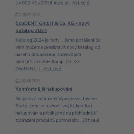
14 000 Kč s DPH! Akce pl...
číst celé
25.07.2024
ökoDENT GmbH & Co. KG - nový
katalog 2024
Katalog 2024 je tady ... Jsme potěšeni, že
vám můžeme představit nový katalog od
našeho dodavatele, společnosti
ökoDENT GmbH &amp; Co. KG.
ÖkoDENT, z...
číst celé
02.06.2024
Komfortnější nakupování
Skupinové zobrazení Vývoj nezastavíme ..
Proto jsem se rozhodli zvýšit komfort
nakupování a přešli jsme na přehlednější
zobrazení produktů pomocí sku...
číst celé