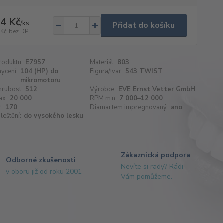
4 Kč
/
ks
Přidat do košíku
 Kč
bez DPH
roduktu:
E7957
Materiál:
803
hycení:
104 (HP) do
Figura/tvar:
543 TWIST
mikromotoru
hrubost:
512
Výrobce:
EVE Ernst Vetter GmbH
ax:
20 000
RPM min:
7 000–12 000
:
170
Diamantem impregnovaný:
ano
leštění:
do vysokého lesku
Zákaznická podpora
Odborné zkušenosti
Nevíte si rady? Rádi
v oboru již od roku 2001
Vám pomůžeme.