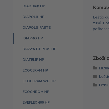
DIADUR® HP
Komple
DIAPOL® HP
Leštící 
zubů. Roz
DIAPOL® PASTE
poškození
DIAPRO HP
DIASYNT® PLUS HP
Zboží 
DIATEMP HP
Ordi
ECOCERAM HP
Leští
ECOCERAM WG HP
Lithi
ECOCHROM HP
EVEFLEX 400 HP