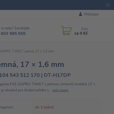
Přihlášení
 si rady? Zavolejte.
0
ks
za
0 Kč
 603 985 555
DIAPRO, TWIST, jemná, 17 × 1,6 mm
emná, 17 × 1,6 mm
104 543 512 170 | DT-H17DP
í guma EVE DIAPRO TWIST s jemnou zrnitostí rozměrů 17 ×
je vhodná pro finální leštění s...
celý popis
tupnost
do 2 týdnů