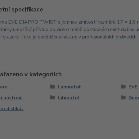
tní specifikace
guma EVE DIAPRO TWIST s jemnou zrnitostí rozměrů 17 × 1,6 mm 
měry umožňují přístup do více či méně dostupných míst dutiny ús
 glazury. Toto je osvědčený nástroj v profesionálních ordinacích.
zařazeno v kategoriích
nace
Laboratoř
EVE 
cí nástroje
laboratoř
Gum
um dislikát