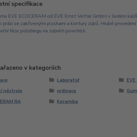
tní specifikace
guma EVE ECOCERAM od EVE Ernst Vetter GmbH v šedém kalíšk
ro práci se zakřivenými plochami a kontury zubů. Hrubé provedení r
eční fáze polishingu na zubních povrchích.
zařazeno v kategoriích
nace
Laboratoř
EVE 
cí nástroje
ordinace
Gum
ERAM RA
Keramika