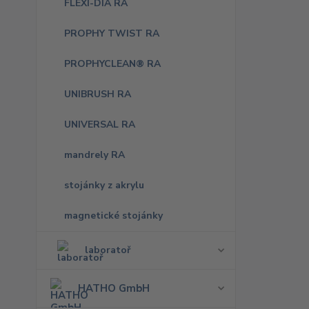
FLEXI-DIA RA
PROPHY TWIST RA
PROPHYCLEAN® RA
UNIBRUSH RA
UNIVERSAL RA
mandrely RA
stojánky z akrylu
magnetické stojánky
laboratoř
HATHO GmbH