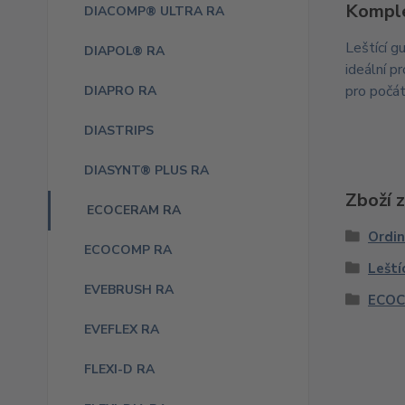
Komple
DIACOMP® ULTRA RA
Leštící 
DIAPOL® RA
ideální p
pro počát
DIAPRO RA
DIASTRIPS
DIASYNT® PLUS RA
Zboží 
ECOCERAM RA
Ordi
ECOCOMP RA
Leští
EVEBRUSH RA
ECOC
EVEFLEX RA
FLEXI-D RA