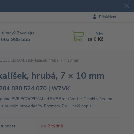
Přihlášení
 si rady? Zavolejte.
0
ks
za
0 Kč
 603 985 555
E ECOCERAM, šedý kalíšek, hrubá, 7 × 10 mm
alíšek, hrubá, 7 × 10 mm
204 030 524 070 | W7VK
í guma EVE ECOCERAM od EVE Ernst Vetter GmbH v šedém
u s hrubým provedením. Rozměry 7 × ...
celý popis
tupnost
do 2 týdnů