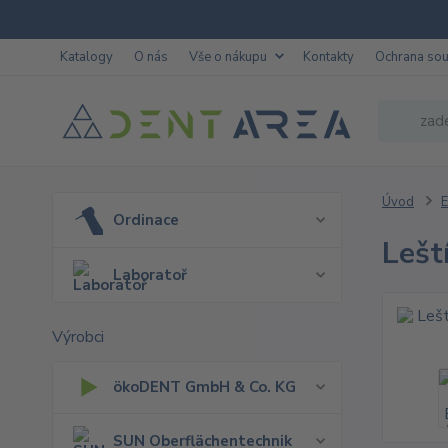
Katalogy
O nás
Vše o nákupu
Kontakty
Ochrana so
Úvod
E
Ordinace
Lešt
Laboratoř
Výrobci
ökoDENT GmbH & Co. KG
SUN Oberflächentechnik