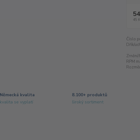
54
45 
Číslo p
Dřík/uc
Zrnění/
RPM m
Rozměr
Německá kvalita
8.100+ produktů
kvalita se vyplatí
široký sortiment