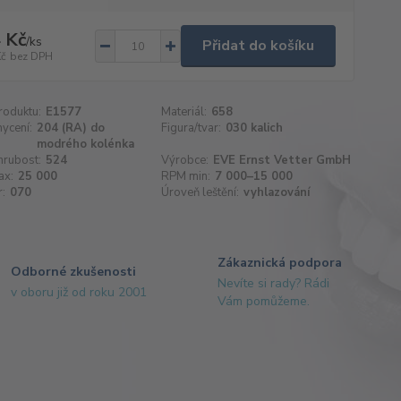
 Kč
/
ks
Přidat do košíku
Kč
bez DPH
roduktu:
E1577
Materiál:
658
hycení:
204 (RA) do
Figura/tvar:
030 kalich
modrého kolénka
hrubost:
524
Výrobce:
EVE Ernst Vetter GmbH
ax:
25 000
RPM min:
7 000–15 000
:
070
Úroveň leštění:
vyhlazování
Zákaznická podpora
Odborné zkušenosti
Nevíte si rady? Rádi
v oboru již od roku 2001
Vám pomůžeme.