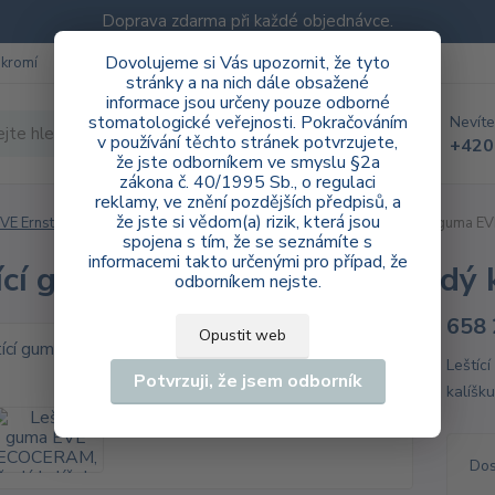
Doprava zdarma při každé objednávce.
Dovolujeme si Vás upozornit, že tyto
ukromí
Blog
stránky a na nich dále obsažené
informace jsou určeny pouze odborné
stomatologické veřejnosti. Pokračováním
Nevíte
Hledat
v používání těchto stránek potvrzujete,
+420
že jste odborníkem ve smyslu §2a
zákona č. 40/1995 Sb., o regulaci
reklamy, ve znění pozdějších předpisů, a
že jste si vědom(a) rizik, která jsou
VE Ernst Vetter GmbH
ordinace
ECOCERAM RA
Leštící guma EV
spojena s tím, že se seznámíte s
informacemi takto určenými pro případ, že
ící guma EVE ECOCERAM, šedý k
odborníkem nejste.
658 
Opustit web
Leštíc
Potvrzuji, že jsem odborník
kalíšk
Dos