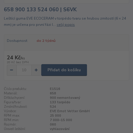
658 900 133 524 060 | S6VK
Leštící guma EVE ECOCERAM v torpédo tvaru se hrubou zrnitostí (6 × 24
mm) je určena pro první fázi l...
celý popis
Dostupnost
do 2 týdnů
24 Kč
/
ks
20 Kč
bez DPH
Přidat do košíku
Číslo produktu:
E1516
Materiál:
658
Dřík/uchycení:
900 nemontovaný
Figura/tvar:
133 torpédo
Zrnění/hrubost:
524
Výrobce:
EVE Ernst Vetter GmbH
RPM max:
25 000
RPM min:
7 000–15 000
Rozměr:
060
Úroveň leštění:
vyhlazování