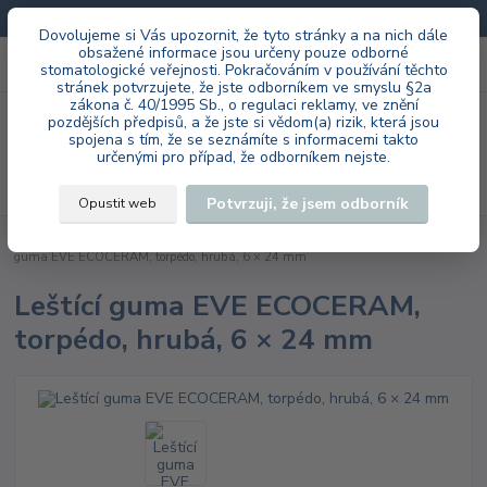
Doprava zdarma při každé objednávce.
Dovolujeme si Vás upozornit, že tyto stránky a na nich dále
obsažené informace jsou určeny pouze odborné
0
ks
+420 603 985 555
stomatologické veřejnosti. Pokračováním v používání těchto
za
0 Kč
stránek potvrzujete, že jste odborníkem ve smyslu §2a
zákona č. 40/1995 Sb., o regulaci reklamy, ve znění
Menu
pozdějších předpisů, a že jste si vědom(a) rizik, která jsou
spojena s tím, že se seznámíte s informacemi takto
určenými pro případ, že odborníkem nejste.
Hledat
Potvrzuji, že jsem odborník
Opustit web
Úvod
EVE Ernst Vetter GmbH
laboratoř
ECOCERAM HP
Leštící
guma EVE ECOCERAM, torpédo, hrubá, 6 × 24 mm
Leštící guma EVE ECOCERAM,
torpédo, hrubá, 6 × 24 mm