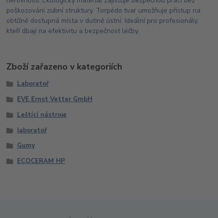
nerovností. Ekologický materiál zajišťuje bezpečnou práci bez
poškozování zubní struktury. Torpédo tvar umožňuje přístup na
obtížně dostupná místa v dutině ústní. Ideální pro profesionály,
kteří dbají na efektivitu a bezpečnost léčby.
Zboží zařazeno v kategoriích
Laboratoř
EVE Ernst Vetter GmbH
Leštící nástroje
laboratoř
Gumy
ECOCERAM HP