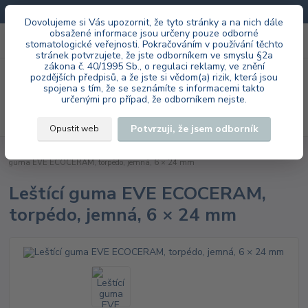
Doprava zdarma při každé objednávce.
Dovolujeme si Vás upozornit, že tyto stránky a na nich dále
obsažené informace jsou určeny pouze odborné
0
ks
+420 603 985 555
stomatologické veřejnosti. Pokračováním v používání těchto
za
0 Kč
stránek potvrzujete, že jste odborníkem ve smyslu §2a
zákona č. 40/1995 Sb., o regulaci reklamy, ve znění
Menu
pozdějších předpisů, a že jste si vědom(a) rizik, která jsou
spojena s tím, že se seznámíte s informacemi takto
určenými pro případ, že odborníkem nejste.
Hledat
Potvrzuji, že jsem odborník
Opustit web
Úvod
EVE Ernst Vetter GmbH
laboratoř
ECOCERAM HP
Leštící
guma EVE ECOCERAM, torpédo, jemná, 6 × 24 mm
Leštící guma EVE ECOCERAM,
torpédo, jemná, 6 × 24 mm