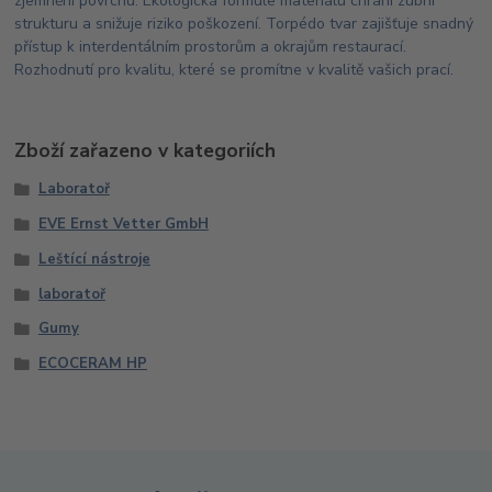
zjemnění povrchu. Ekologická formule materiálu chrání zubní
strukturu a snižuje riziko poškození. Torpédo tvar zajišťuje snadný
přístup k interdentálním prostorům a okrajům restaurací.
Rozhodnutí pro kvalitu, které se promítne v kvalitě vašich prací.
Zboží zařazeno v kategoriích
Laboratoř
EVE Ernst Vetter GmbH
Leštící nástroje
laboratoř
Gumy
ECOCERAM HP