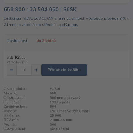
658 900 133 504 060 | S6SK
Leštící guma EVE ECOCERAM s jemnou zrnitostí v torpédo provedení (6 ×
24 mm) je vhodná pro střední f...
celý popis
Dostupnost
do 2 týdnů
24 Kč
/
ks
20 Kč
bez DPH
Přidat do košíku
Číslo produktu:
E1716
Materiál:
658
Dřík/uchycení:
900 nemontovaný
Figura/tvar:
133 torpédo
Zrnění/hrubost:
504
Výrobce:
EVE Ernst Vetter GmbH
RPM max:
25 000
RPM min:
7 000–15 000
Rozměr:
060
Úroveň leštění:
předleštění