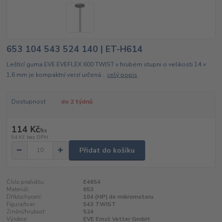
653 104 543 524 140 | ET-H614
Leštící guma EVE EVEFLEX 600 TWIST v hrubém stupni o velikosti 14 ×
1,6 mm je kompaktní verzí určená...
celý popis
Dostupnost
do 2 týdnů
114 Kč
/
ks
94 Kč
bez DPH
Přidat do košíku
Číslo produktu:
E4654
Materiál:
653
Dřík/uchycení:
104 (HP) do mikromotoru
Figura/tvar:
543 TWIST
Zrnění/hrubost:
524
Výrobce:
EVE Ernst Vetter GmbH