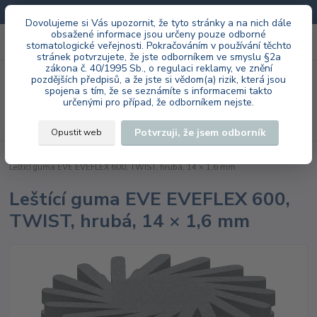
Doprava zdarma při každé objednávce.
Dovolujeme si Vás upozornit, že tyto stránky a na nich dále
obsažené informace jsou určeny pouze odborné
0
ks
+420 603 985 555
stomatologické veřejnosti. Pokračováním v používání těchto
za
0 Kč
stránek potvrzujete, že jste odborníkem ve smyslu §2a
zákona č. 40/1995 Sb., o regulaci reklamy, ve znění
Menu
pozdějších předpisů, a že jste si vědom(a) rizik, která jsou
spojena s tím, že se seznámíte s informacemi takto
určenými pro případ, že odborníkem nejste.
Hledat
Potvrzuji, že jsem odborník
Opustit web
Úvod
EVE Ernst Vetter GmbH
laboratoř
EVEFLEX 500-800 HP
Leštící guma EVE EVEFLEX 600, TWIST, hrubá, 14 × 1,6 mm
Leštící guma EVE EVEFLEX 600,
TWIST, hrubá, 14 × 1,6 mm