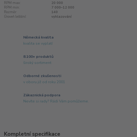
RPM max:
20 000
RPM min:
7 000–12 000
Rozměr:
140
Úroveň leštění:
vyhlazování
Německá kvalita
kvalita se vyplatí
8.100+ produktů
široký sortiment
Odborné zkušenosti
v oboru již od roku 2001
Zákaznická podpora
Nevíte si rady? Rádi Vám pomůžeme.
Kompletní specifikace