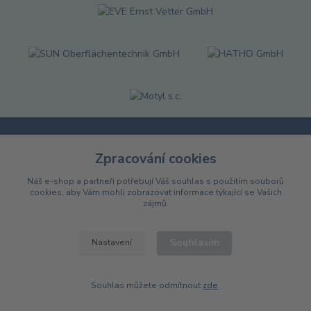
Zpracování cookies
Informace pro zákazníky
Náš e-shop a partneři potřebují Váš
souhlas
s použitím souborů
Katalogy
cookies, aby Vám mohli zobrazovat informace týkající se Vašich
O nás
zájmů.
Obchodní podmínky
Způsob dopravy
Souhlasím
Nastavení
Možnosti platby
Reklamace a vrácení
Kontakty
Souhlas můžete odmítnout
zde
.
Blog