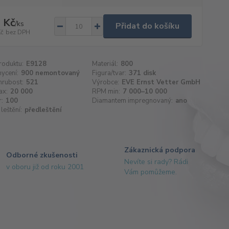
 Kč
/
ks
Přidat do košíku
Kč
bez DPH
roduktu:
E9128
Materiál:
800
hycení:
900 nemontovaný
Figura/tvar:
371 disk
hrubost:
521
Výrobce:
EVE Ernst Vetter GmbH
ax:
20 000
RPM min:
7 000–10 000
:
100
Diamantem impregnovaný:
ano
leštění:
předleštění
Zákaznická podpora
Odborné zkušenosti
Nevíte si rady? Rádi
v oboru již od roku 2001
Vám pomůžeme.