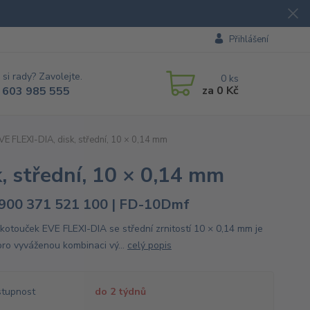
Přihlášení
 si rady? Zavolejte.
0
ks
za
0 Kč
 603 985 555
EVE FLEXI-DIA, disk, střední, 10 × 0,14 mm
, střední, 10 × 0,14 mm
900 371 521 100 | FD-10Dmf
í kotouček EVE FLEXI-DIA se střední zrnitostí 10 × 0,14 mm je
pro vyváženou kombinaci vý...
celý popis
tupnost
do 2 týdnů