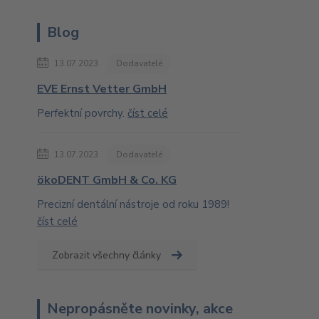
Blog
13.07.2023
Dodavatelé
EVE Ernst Vetter GmbH
Perfektní povrchy.
číst celé
13.07.2023
Dodavatelé
ökoDENT GmbH & Co. KG
Precizní dentální nástroje od roku 1989!
číst celé
Zobrazit všechny články
Nepropásněte novinky, akce