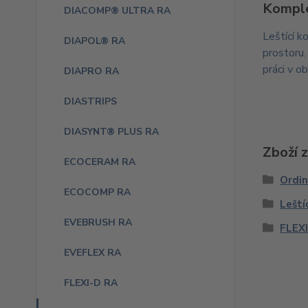
Komple
DIACOMP® ULTRA RA
Leštící k
DIAPOL® RA
prostoru.
práci v o
DIAPRO RA
DIASTRIPS
DIASYNT® PLUS RA
Zboží 
ECOCERAM RA
Ordi
ECOCOMP RA
Leští
EVEBRUSH RA
FLEXI
EVEFLEX RA
FLEXI-D RA