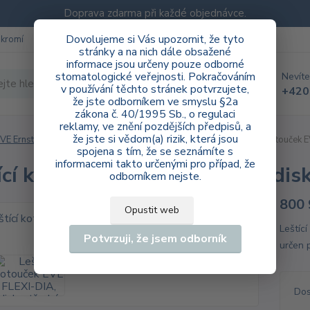
Doprava zdarma při každé objednávce.
Dovolujeme si Vás upozornit, že tyto
ukromí
Blog
stránky a na nich dále obsažené
informace jsou určeny pouze odborné
stomatologické veřejnosti. Pokračováním
Nevíte
Hledat
v používání těchto stránek potvrzujete,
+420
že jste odborníkem ve smyslu §2a
zákona č. 40/1995 Sb., o regulaci
reklamy, ve znění pozdějších předpisů, a
že jste si vědom(a) rizik, která jsou
VE Ernst Vetter GmbH
ordinace
FLEXI-DIA RA
Leštící kotouček 
spojena s tím, že se seznámíte s
informacemi takto určenými pro případ, že
ící kotouček EVE FLEXI-DIA, disk
odborníkem nejste.
800 
Opustit web
Leštíc
Potvrzuji, že jsem odborník
určen 
Dos