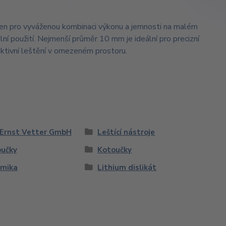
čen pro vyváženou kombinaci výkonu a jemnosti na malém
ní použití. Nejmenší průměr 10 mm je ideální pro precizní
fektivní leštění v omezeném prostoru.
Ernst Vetter GmbH
Leštící nástroje
učky
Kotoučky
amika
Lithium dislikát