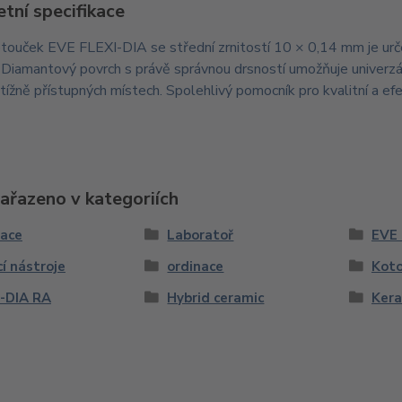
tní specifikace
otouček EVE FLEXI-DIA se střední zrnitostí 10 × 0,14 mm je ur
 Diamantový povrch s právě správnou drsností umožňuje univerzál
btížně přístupných místech. Spolehlivý pomocník pro kvalitní a e
zařazeno v kategoriích
nace
Laboratoř
EVE 
cí nástroje
ordinace
Koto
-DIA RA
Hybrid ceramic
Ker