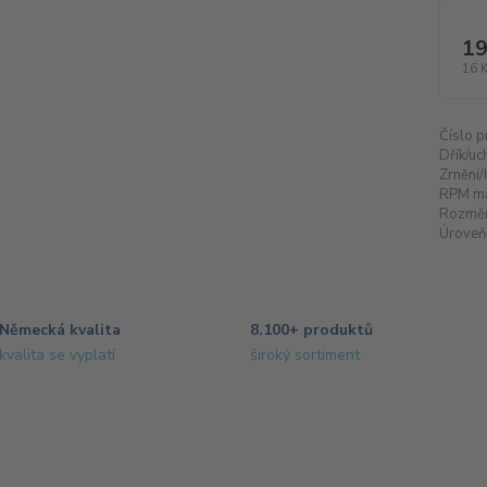
19
16 
Číslo p
Dřík/uc
Zrnění/
RPM m
Rozměr
Úroveň 
Německá kvalita
8.100+ produktů
kvalita se vyplatí
široký sortiment