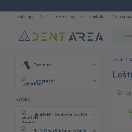
Katalogy
O nás
Vše o nákupu
Kontakty
Ochrana so
Úvod
E
Ordinace
Lešt
Laboratoř
Výrobci
ökoDENT GmbH & Co. KG
SUN Oberflächentechnik