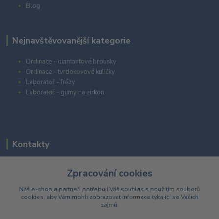
Blog
Nejnavštěvovanější kategorie
Ordinace - diamantové brousky
Ordinace - tvrdokovové kuličky
Laboratoř - frézy
Laboratoř - gumy na zirkon
Kontakty
Zpracování cookies
+420 603 985 555
Náš e-shop a partneři potřebují Váš
souhlas
s použitím souborů
cookies, aby Vám mohli zobrazovat informace týkající se Vašich
eshop@dentarea.cz
zájmů.