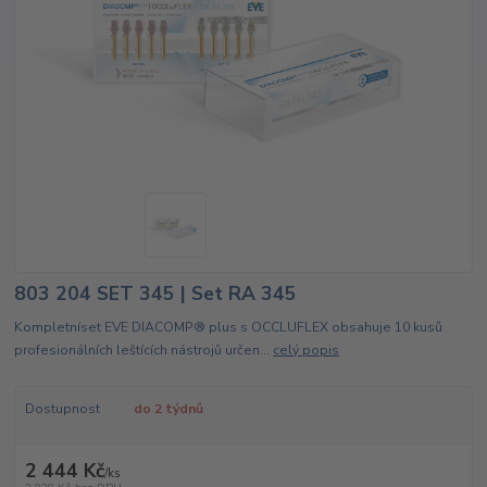
803 204 SET 345 | Set RA 345
Kompletníset EVE DIACOMP® plus s OCCLUFLEX obsahuje 10 kusů
profesionálních leštících nástrojů určen...
celý popis
Dostupnost
do 2 týdnů
2 444 Kč
/
ks