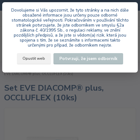
Doprava zdarma při každé objednávce.
Dovolujeme si Vás upozornit, že tyto stránky a na nich dále
obsažené informace jsou určeny pouze odborné
0
ks
+420 603 985 555
stomatologické veřejnosti. Pokračováním v používání těchto
za
0 Kč
stránek potvrzujete, že jste odborníkem ve smyslu §2a
zákona č. 40/1995 Sb., o regulaci reklamy, ve znění
Menu
pozdějších předpisů, a že jste si vědom(a) rizik, která jsou
spojena s tím, že se seznámíte s informacemi takto
určenými pro případ, že odborníkem nejste.
Hledat
Potvrzuji, že jsem odborník
Opustit web
Úvod
EVE Ernst Vetter GmbH
ordinace
DIACOMP® PLUS RA
Set
EVE DIACOMP® plus, OCCLUFLEX (10ks)
Set EVE DIACOMP® plus,
OCCLUFLEX (10ks)