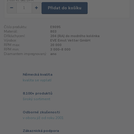
2 020 Kč
bez DPH
Přidat do košíku
Číslo produktu:
E9095
Materiál:
803
Dřík/uchycení:
204 (RA) do modrého kolénka
Výrobce:
EVE Ernst Vetter GmbH
RPM max:
20 000
RPM min:
3 000–8 000
Diamantem impregnovaný:
ano
Německá kvalita
kvalita se vyplatí
8.100+ produktů
široký sortiment
Odborné zkušenosti
v oboru již od roku 2001
Zákaznická podpora