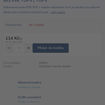
901 EVE TOP5 | TOP5
Silikonová miska EVE TOP s malým objemem 5 ml je ideální pro přesné
dávkování a míchání menších part...
celý popis
Dostupnost
do 2 týdnů
114 Kč
/
ks
94 Kč
bez DPH
Přidat do košíku
Číslo produktu:
E9610
Výrobce:
EVE Ernst Vetter GmbH
Německá kvalita
kvalita se vyplatí
8.100+ produktů
široký sortiment