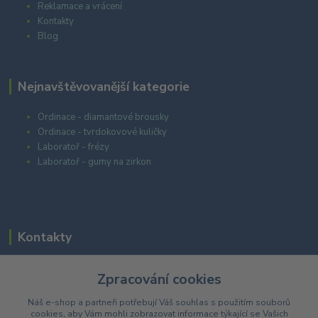
Reklamace a vrácení
Kontakty
Blog
Nejnavštěvovanější kategorie
Ordinace - diamantové brousky
Ordinace - tvrdokovové kuličky
Laboratoř - frézy
Laboratoř - gumy na zirkon
Kontakty
Zpracování cookies
+420 603 985 555
Náš e-shop a partneři potřebují Váš
souhlas
s použitím souborů
cookies, aby Vám mohli zobrazovat informace týkající se Vašich