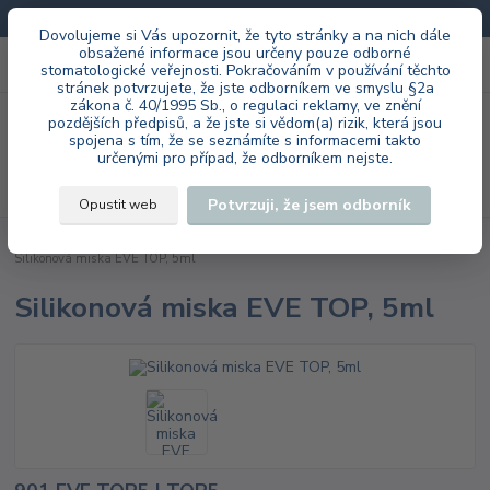
Doprava zdarma při každé objednávce.
Dovolujeme si Vás upozornit, že tyto stránky a na nich dále
obsažené informace jsou určeny pouze odborné
0
ks
+420 603 985 555
stomatologické veřejnosti. Pokračováním v používání těchto
za
0 Kč
stránek potvrzujete, že jste odborníkem ve smyslu §2a
zákona č. 40/1995 Sb., o regulaci reklamy, ve znění
Menu
pozdějších předpisů, a že jste si vědom(a) rizik, která jsou
spojena s tím, že se seznámíte s informacemi takto
určenými pro případ, že odborníkem nejste.
Hledat
Potvrzuji, že jsem odborník
Opustit web
Úvod
EVE Ernst Vetter GmbH
laboratoř
SILICONE BOWLS TOP
Silikonová miska EVE TOP, 5ml
Silikonová miska EVE TOP, 5ml