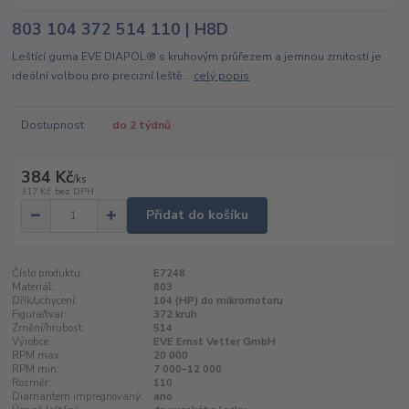
803 104 372 514 110 | H8D
Leštící guma EVE DIAPOL® s kruhovým průřezem a jemnou zrnitostí je
ideální volbou pro precizní leště...
celý popis
Dostupnost
do 2 týdnů
384 Kč
/
ks
317 Kč
bez DPH
Přidat do košíku
Číslo produktu:
E7248
Materiál:
803
Dřík/uchycení:
104 (HP) do mikromotoru
Figura/tvar:
372 kruh
Zrnění/hrubost:
514
Výrobce:
EVE Ernst Vetter GmbH
RPM max:
20 000
RPM min:
7 000–12 000
Rozměr:
110
Diamantem impregnovaný:
ano