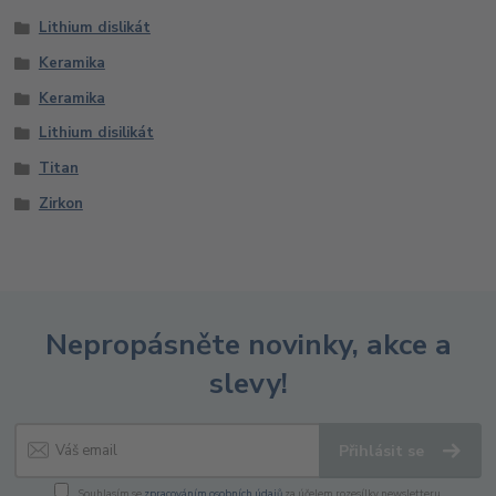
Lithium dislikát
Keramika
Keramika
Lithium disilikát
Titan
Zirkon
Nepropásněte novinky, akce a
slevy!
Přihlásit se
Souhlasím se
zpracováním osobních údajů
za účelem rozesílky newsletteru.