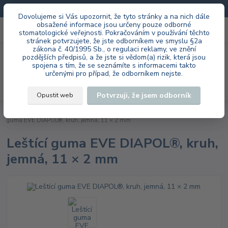
Doprava zdarma při každé objednávce.
Dovolujeme si Vás upozornit, že tyto stránky a na nich dále
obsažené informace jsou určeny pouze odborné
0
ks
+420 603 985 555
stomatologické veřejnosti. Pokračováním v používání těchto
za
0 Kč
stránek potvrzujete, že jste odborníkem ve smyslu §2a
zákona č. 40/1995 Sb., o regulaci reklamy, ve znění
Menu
pozdějších předpisů, a že jste si vědom(a) rizik, která jsou
spojena s tím, že se seznámíte s informacemi takto
určenými pro případ, že odborníkem nejste.
Hledat
Potvrzuji, že jsem odborník
Opustit web
Úvod
EVE Ernst Vetter GmbH
laboratoř
DIAPOL® HP
Leštící
guma EVE DIAPOL®, kruh, jemná, 11 × 2 mm
Leštící guma EVE DIAPOL®, kruh,
jemná, 11 × 2 mm