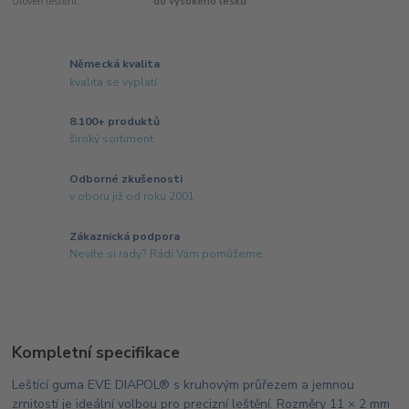
Úroveň leštění:
do vysokého lesku
Německá kvalita
kvalita se vyplatí
8.100+ produktů
široký sortiment
Odborné zkušenosti
v oboru již od roku 2001
Zákaznická podpora
Nevíte si rady? Rádi Vám pomůžeme.
Kompletní specifikace
Leštící guma EVE DIAPOL® s kruhovým průřezem a jemnou
zrnitostí je ideální volbou pro precizní leštění. Rozměry 11 × 2 mm