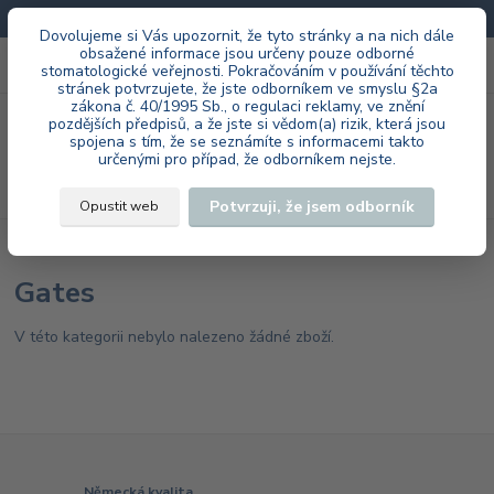
Doprava zdarma při každé objednávce.
Dovolujeme si Vás upozornit, že tyto stránky a na nich dále
obsažené informace jsou určeny pouze odborné
0
ks
+420 603 985 555
stomatologické veřejnosti. Pokračováním v používání těchto
za
0 Kč
stránek potvrzujete, že jste odborníkem ve smyslu §2a
zákona č. 40/1995 Sb., o regulaci reklamy, ve znění
Menu
pozdějších předpisů, a že jste si vědom(a) rizik, která jsou
spojena s tím, že se seznámíte s informacemi takto
určenými pro případ, že odborníkem nejste.
Hledat
Potvrzuji, že jsem odborník
Opustit web
Úvod
Edenta AG
ordinace
Opracování kořenových kanálků
Gates
Gates
V této kategorii nebylo nalezeno žádné zboží.
Německá kvalita