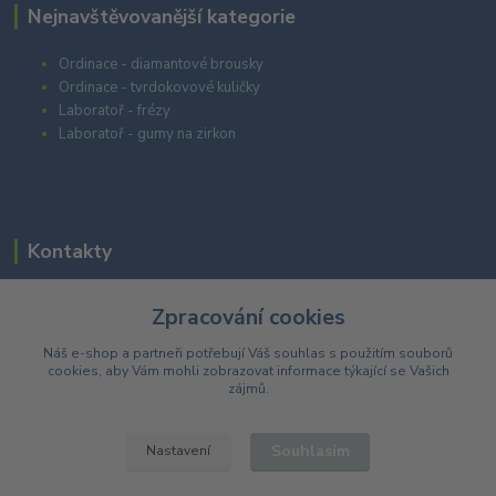
Nejnavštěvovanější kategorie
Ordinace - diamantové brousky
Ordinace - tvrdokovové kuličky
Laboratoř - frézy
Laboratoř - gumy na zirkon
Kontakty
Zpracování cookies
+420 603 985 555
Náš e-shop a partneři potřebují Váš
souhlas
s použitím souborů
cookies, aby Vám mohli zobrazovat informace týkající se Vašich
eshop@dentarea.cz
zájmů.
Souhlasím
Nastavení